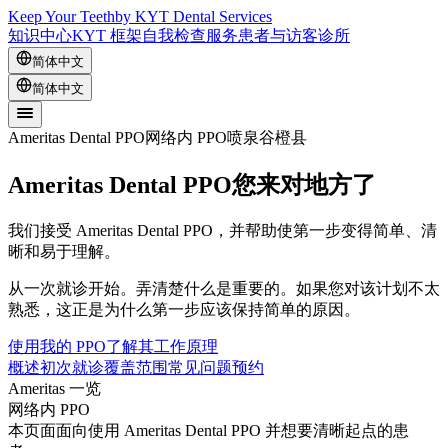
Keep Your Teeth
by KYT Dental Services
知识中心
KYT 框架
自我检查
服务
患者与访客
诊所
简体中文
简体中文
Ameritas Dental PPO
网络内 PPO
喷泉谷
橙县
Ameritas Dental PPO
您来对地方了
我们接受 Ameritas Dental PPO，并帮助使第一步变得简单、清
晰和易于理解。
从一次就诊开始。弄清楚什么是重要的。如果您对该计划不太
熟悉，这正是为什么第一步应该保持简单的原因。
使用我的 PPO
了解其工作原理
概述
初次就诊
覆盖范围
常见问题
预约
Ameritas 一览
网络内 PPO
本页面面向使用 Ameritas Dental PPO 并想要清晰起点的患