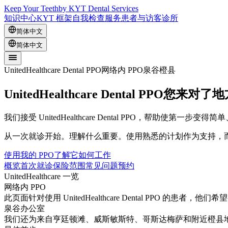
Keep Your Teeth
by KYT Dental Services
知识中心
KYT 框架
自我检查
服务
患者与访客
诊所
简体中文
简体中文
UnitedHealthcare Dental PPO
网络内 PPO
泉谷
橙县
UnitedHealthcare Dental PPO
您来对了地
我们接受 UnitedHealthcare Dental PPO，帮助使第一步
从一次就诊开始。理解什么重要。使用熟悉的计划作为支持，
使用我的 PPO
了解它如何工作
概览
首次就诊
保险范围
常见问题
预约
UnitedHealthcare 一览
网络内 PPO
此页面针对使用 UnitedHealthcare Dental PPO 的患者，
泉谷办公室
我们还为来自亨廷顿滩、威斯敏斯特、哥斯达梅萨和附近橙县地区使用 Un