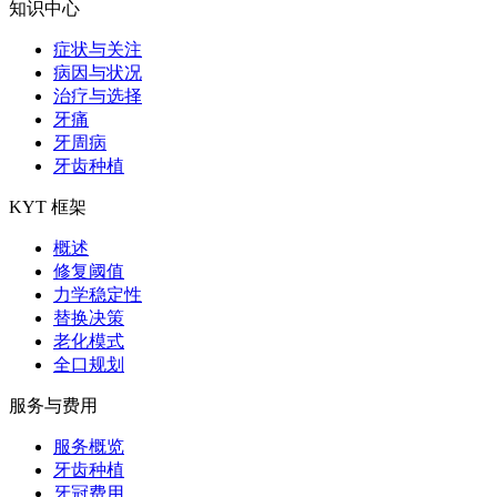
知识中心
症状与关注
病因与状况
治疗与选择
牙痛
牙周病
牙齿种植
KYT 框架
概述
修复阈值
力学稳定性
替换决策
老化模式
全口规划
服务与费用
服务概览
牙齿种植
牙冠费用