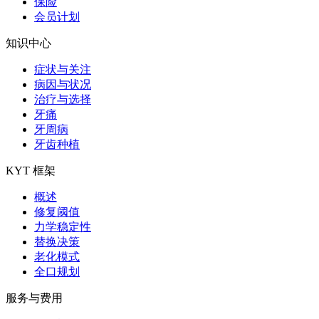
保险
会员计划
知识中心
症状与关注
病因与状况
治疗与选择
牙痛
牙周病
牙齿种植
KYT 框架
概述
修复阈值
力学稳定性
替换决策
老化模式
全口规划
服务与费用