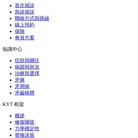
首次就診
急診就診
聯絡方式與路線
線上預約
保險
會員方案
知識中心
症狀與關注
病因與狀況
治療與選擇
牙痛
牙周病
牙齒植體
KYT 框架
概述
修復閾值
力學穩定性
替換決策