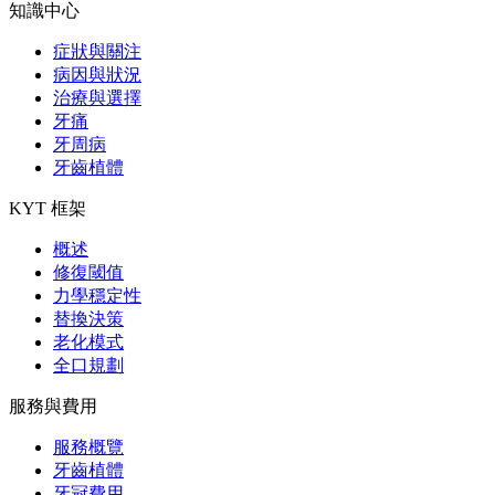
知識中心
症狀與關注
病因與狀況
治療與選擇
牙痛
牙周病
牙齒植體
KYT 框架
概述
修復閾值
力學穩定性
替換決策
老化模式
全口規劃
服務與費用
服務概覽
牙齒植體
牙冠費用