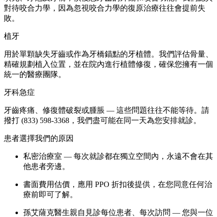
對待咬合力學，因為忽視咬合力學的復原治療往往會提前失
敗。
植牙
用於單顆缺失牙齒或作為牙橋錨點的牙植體。我們評估骨量、
精確規劃植入位置，並在院內進行植體修復，確保您擁有一個
統一的醫療團隊。
牙科急症
牙齒疼痛、修復體破裂或腫脹 — 這些問題往往不能等待。請
撥打 (833) 598-3368，我們盡可能在同一天為您安排就診。
患者選擇我們的原因
私密治療室 — 每次就診都在獨立空間內，永遠不會在其
他患者旁邊。
書面費用估價，應用 PPO 折扣後提供，在您同意任何治
療前即可了解。
孫艾薩克醫生親自見診每位患者、每次訪問 — 您與一位