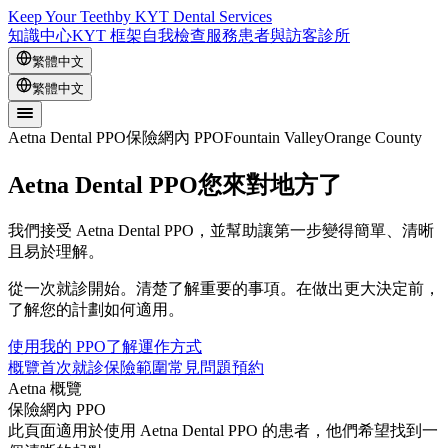
Keep Your Teeth
by KYT Dental Services
知識中心
KYT 框架
自我檢查
服務
患者與訪客
診所
繁體中文
繁體中文
Aetna Dental PPO
保險網內 PPO
Fountain Valley
Orange County
Aetna Dental PPO
您來對地方了
我們接受 Aetna Dental PPO，並幫助讓第一步變得簡單、清晰
且易於理解。
從一次就診開始。清楚了解重要的事項。在做出更大決定前，
了解您的計劃如何適用。
使用我的 PPO
了解運作方式
概覽
首次就診
保險範圍
常見問題
預約
Aetna 概覽
保險網內 PPO
此頁面適用於使用 Aetna Dental PPO 的患者，他們希望找到一