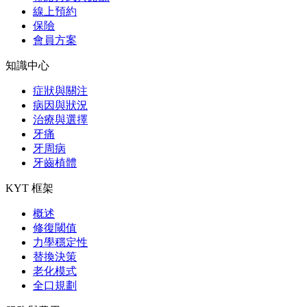
線上預約
保險
會員方案
知識中心
症狀與關注
病因與狀況
治療與選擇
牙痛
牙周病
牙齒植體
KYT 框架
概述
修復閾值
力學穩定性
替換決策
老化模式
全口規劃