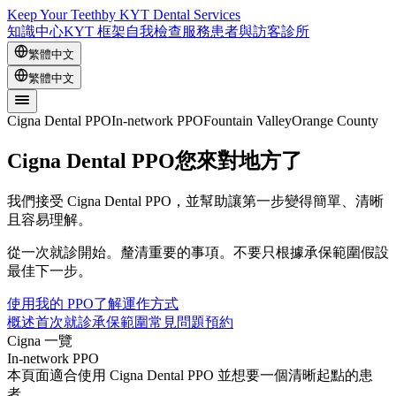
Keep Your Teeth
by KYT Dental Services
知識中心
KYT 框架
自我檢查
服務
患者與訪客
診所
繁體中文
繁體中文
Cigna Dental PPO
In-network PPO
Fountain Valley
Orange County
Cigna Dental PPO
您來對地方了
我們接受 Cigna Dental PPO，並幫助讓第一步變得簡單、清晰
且容易理解。
從一次就診開始。釐清重要的事項。不要只根據承保範圍假設
最佳下一步。
使用我的 PPO
了解運作方式
概述
首次就診
承保範圍
常見問題
預約
Cigna 一覽
In-network PPO
本頁面適合使用 Cigna Dental PPO 並想要一個清晰起點的患
者。