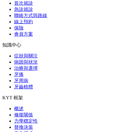
首次就診
急診就診
聯絡方式與路線
線上預約
保險
會員方案
知識中心
症狀與關注
病因與狀況
治療與選擇
牙痛
牙周病
牙齒植體
KYT 框架
概述
修復閾值
力學穩定性
替換決策