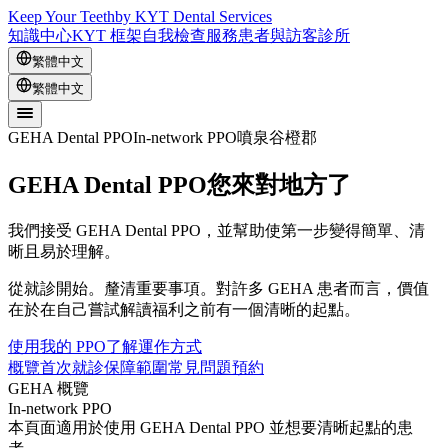
Keep Your Teeth
by KYT Dental Services
知識中心
KYT 框架
自我檢查
服務
患者與訪客
診所
繁體中文
繁體中文
GEHA Dental PPO
In-network PPO
噴泉谷
橙郡
GEHA Dental PPO
您來對地方了
我們接受 GEHA Dental PPO，並幫助使第一步變得簡單、清
晰且易於理解。
從就診開始。釐清重要事項。對許多 GEHA 患者而言，價值
在於在自己嘗試解讀福利之前有一個清晰的起點。
使用我的 PPO
了解運作方式
概覽
首次就診
保障範圍
常見問題
預約
GEHA 概覽
In-network PPO
本頁面適用於使用 GEHA Dental PPO 並想要清晰起點的患