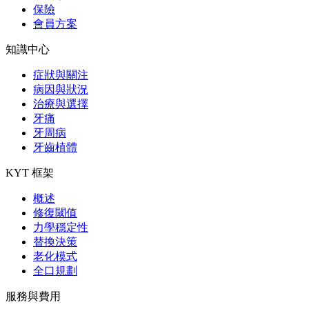
保險
會員方案
知識中心
症狀與關注
病因與狀況
治療與選擇
牙痛
牙周病
牙齒植體
KYT 框架
概述
修復閾值
力學穩定性
替換決策
老化模式
全口規劃
服務與費用