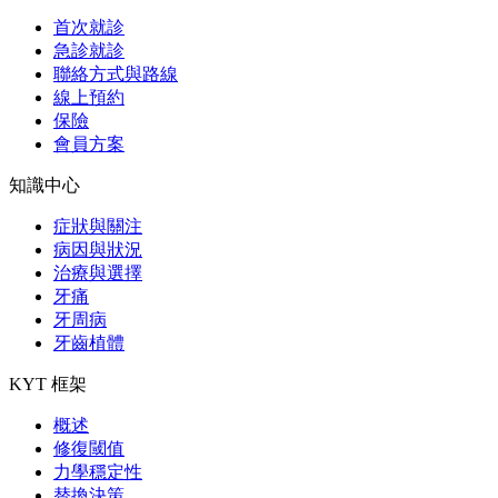
首次就診
急診就診
聯絡方式與路線
線上預約
保險
會員方案
知識中心
症狀與關注
病因與狀況
治療與選擇
牙痛
牙周病
牙齒植體
KYT 框架
概述
修復閾值
力學穩定性
替換決策