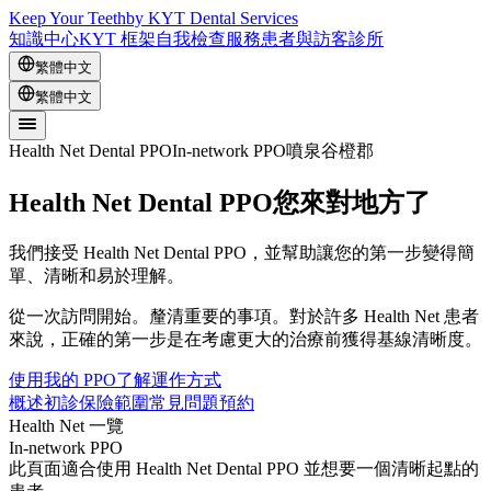
Keep Your Teeth
by KYT Dental Services
知識中心
KYT 框架
自我檢查
服務
患者與訪客
診所
繁體中文
繁體中文
Health Net Dental PPO
In-network PPO
噴泉谷
橙郡
Health Net Dental PPO
您來對地方了
我們接受 Health Net Dental PPO，並幫助讓您的第一步變得簡
單、清晰和易於理解。
從一次訪問開始。釐清重要的事項。對於許多 Health Net 患者
來說，正確的第一步是在考慮更大的治療前獲得基線清晰度。
使用我的 PPO
了解運作方式
概述
初診
保險範圍
常見問題
預約
Health Net 一覽
In-network PPO
此頁面適合使用 Health Net Dental PPO 並想要一個清晰起點的