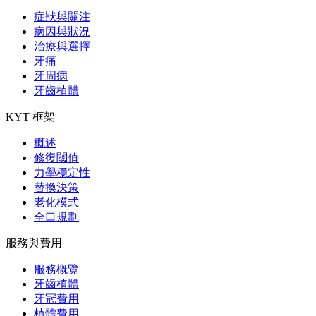
症狀與關注
病因與狀況
治療與選擇
牙痛
牙周病
牙齒植體
KYT 框架
概述
修復閾值
力學穩定性
替換決策
老化模式
全口規劃
服務與費用
服務概覽
牙齒植體
牙冠費用
植體費用