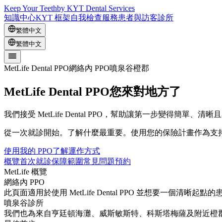
Keep Your Teeth
by KYT Dental Services
知識中心
KYT 框架
自我檢查
服務
患者與訪客
診所
繁體中文
繁體中文
MetLife Dental PPO
網絡內 PPO
噴泉谷
橙郡
MetLife Dental PPO
您來對地方了
我們接受 MetLife Dental PPO，幫助讓第一步變得簡單、清
從一次就診開始。了解什麼最重要。使用您的保險計畫作為支
使用我的 PPO
了解運作方式
概覽
首次就診
保障範圍
常見問題
預約
MetLife 概覽
網絡內 PPO
此頁面適用於使用 MetLife Dental PPO 並想要一個清晰起點
噴泉谷診所
我們也為來自亨廷頓海灘、威斯敏斯特、科斯塔梅薩及附近橙郡地區的 