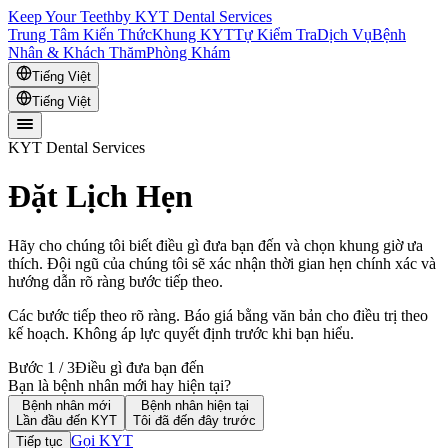
Keep Your Teeth
by KYT Dental Services
Trung Tâm Kiến Thức
Khung KYT
Tự Kiểm Tra
Dịch Vụ
Bệnh
Nhân & Khách Thăm
Phòng Khám
Tiếng Việt
Tiếng Việt
KYT Dental Services
Đặt Lịch Hẹn
Hãy cho chúng tôi biết điều gì đưa bạn đến và chọn khung giờ ưa
thích. Đội ngũ của chúng tôi sẽ xác nhận thời gian hẹn chính xác và
hướng dẫn rõ ràng bước tiếp theo.
Các bước tiếp theo rõ ràng. Báo giá bằng văn bản cho điều trị theo
kế hoạch. Không áp lực quyết định trước khi bạn hiểu.
Bước 1 / 3
Điều gì đưa bạn đến
Bạn là bệnh nhân mới hay hiện tại?
Bệnh nhân mới
Bệnh nhân hiện tại
Lần đầu đến KYT
Tôi đã đến đây trước
Gọi KYT
Tiếp tục