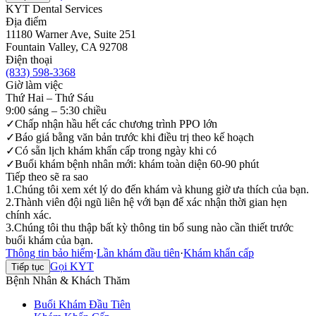
KYT Dental Services
Địa điểm
11180 Warner Ave, Suite 251
Fountain Valley
,
CA
92708
Điện thoại
(833) 598-3368
Giờ làm việc
Thứ Hai – Thứ Sáu
9:00 sáng – 5:30 chiều
✓
Chấp nhận hầu hết các chương trình PPO lớn
✓
Báo giá bằng văn bản trước khi điều trị theo kế hoạch
✓
Có sẵn lịch khám khẩn cấp trong ngày khi có
✓
Buổi khám bệnh nhân mới: khám toàn diện 60-90 phút
Tiếp theo sẽ ra sao
1
.
Chúng tôi xem xét lý do đến khám và khung giờ ưa thích của bạn.
2
.
Thành viên đội ngũ liên hệ với bạn để xác nhận thời gian hẹn
chính xác.
3
.
Chúng tôi thu thập bất kỳ thông tin bổ sung nào cần thiết trước
buổi khám của bạn.
Thông tin bảo hiểm
·
Lần khám đầu tiên
·
Khám khẩn cấp
Gọi KYT
Tiếp tục
Bệnh Nhân & Khách Thăm
Buổi Khám Đầu Tiên