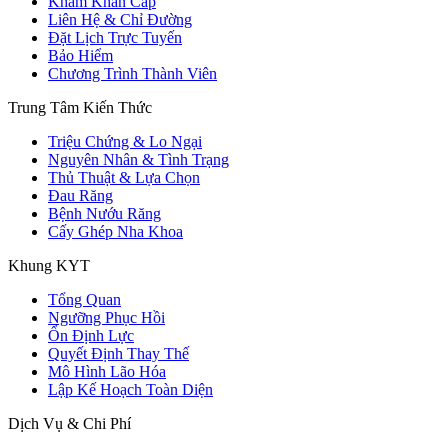
Khám Khẩn Cấp
Liên Hệ & Chỉ Đường
Đặt Lịch Trực Tuyến
Bảo Hiểm
Chương Trình Thành Viên
Trung Tâm Kiến Thức
Triệu Chứng & Lo Ngại
Nguyên Nhân & Tình Trạng
Thủ Thuật & Lựa Chọn
Đau Răng
Bệnh Nướu Răng
Cấy Ghép Nha Khoa
Khung KYT
Tổng Quan
Ngưỡng Phục Hồi
Ổn Định Lực
Quyết Định Thay Thế
Mô Hình Lão Hóa
Lập Kế Hoạch Toàn Diện
Dịch Vụ & Chi Phí