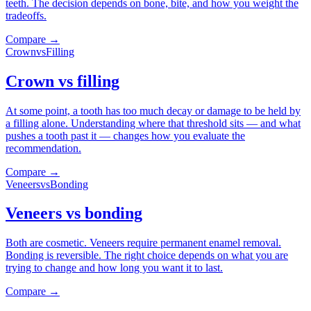
teeth. The decision depends on bone, bite, and how you weight the
tradeoffs.
Compare →
Crown
vs
Filling
Crown vs filling
At some point, a tooth has too much decay or damage to be held by
a filling alone. Understanding where that threshold sits — and what
pushes a tooth past it — changes how you evaluate the
recommendation.
Compare →
Veneers
vs
Bonding
Veneers vs bonding
Both are cosmetic. Veneers require permanent enamel removal.
Bonding is reversible. The right choice depends on what you are
trying to change and how long you want it to last.
Compare →