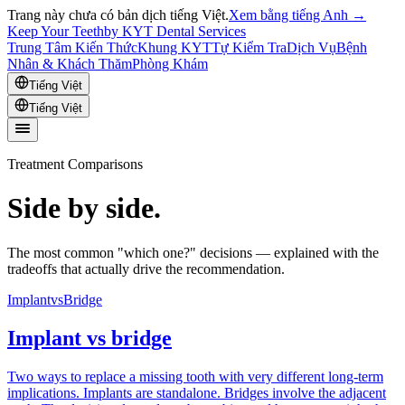
Trang này chưa có bản dịch tiếng Việt.
Xem bằng tiếng Anh →
Keep Your Teeth
by KYT Dental Services
Trung Tâm Kiến Thức
Khung KYT
Tự Kiểm Tra
Dịch Vụ
Bệnh
Nhân & Khách Thăm
Phòng Khám
Tiếng Việt
Tiếng Việt
Treatment Comparisons
Side by side.
The most common "which one?" decisions — explained with the
tradeoffs that actually drive the recommendation.
Implant
vs
Bridge
Implant vs bridge
Two ways to replace a missing tooth with very different long-term
implications. Implants are standalone. Bridges involve the adjacent