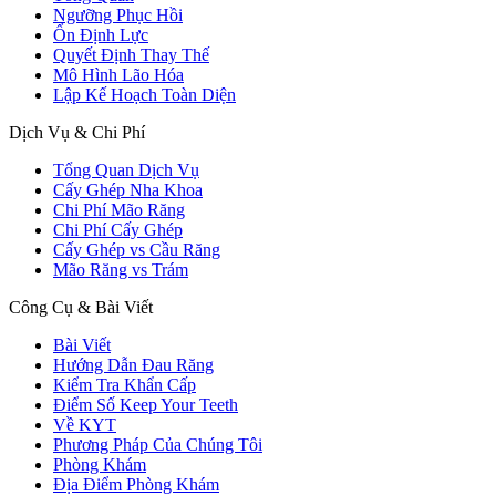
Ngưỡng Phục Hồi
Ổn Định Lực
Quyết Định Thay Thế
Mô Hình Lão Hóa
Lập Kế Hoạch Toàn Diện
Dịch Vụ & Chi Phí
Tổng Quan Dịch Vụ
Cấy Ghép Nha Khoa
Chi Phí Mão Răng
Chi Phí Cấy Ghép
Cấy Ghép vs Cầu Răng
Mão Răng vs Trám
Công Cụ & Bài Viết
Bài Viết
Hướng Dẫn Đau Răng
Kiểm Tra Khẩn Cấp
Điểm Số Keep Your Teeth
Về KYT
Phương Pháp Của Chúng Tôi
Phòng Khám
Địa Điểm Phòng Khám