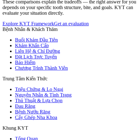
These comparisons explain the tradeoffs — the right answer for you
depends on your specific tooth structure, bite, and goals. KYT can
evaluate your situation directly.
Explore KYT Framework
Get an evaluation
Bệnh Nhân & Khách Thăm
Buổi Khám Đầu Tiên
Khám Khẩn Cấp
Liên Hệ & Chỉ Đường
Đặt Lịch Trực Tuyến
Bảo Hiểm
Chương Trình Thành Viên
Trung Tâm Kiến Thức
Triệu Chứng & Lo Ngại
Nguyên Nhân & Tình Trạng
Thủ Thuật & Lựa Chọn
Đau Răng
Bệnh Nướu Răng
Cấy Ghép Nha Khoa
Khung KYT
Tổng Quan