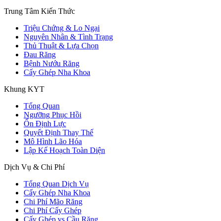
Trung Tâm Kiến Thức
Triệu Chứng & Lo Ngại
Nguyên Nhân & Tình Trạng
Thủ Thuật & Lựa Chọn
Đau Răng
Bệnh Nướu Răng
Cấy Ghép Nha Khoa
Khung KYT
Tổng Quan
Ngưỡng Phục Hồi
Ổn Định Lực
Quyết Định Thay Thế
Mô Hình Lão Hóa
Lập Kế Hoạch Toàn Diện
Dịch Vụ & Chi Phí
Tổng Quan Dịch Vụ
Cấy Ghép Nha Khoa
Chi Phí Mão Răng
Chi Phí Cấy Ghép
Cấy Ghép vs Cầu Răng