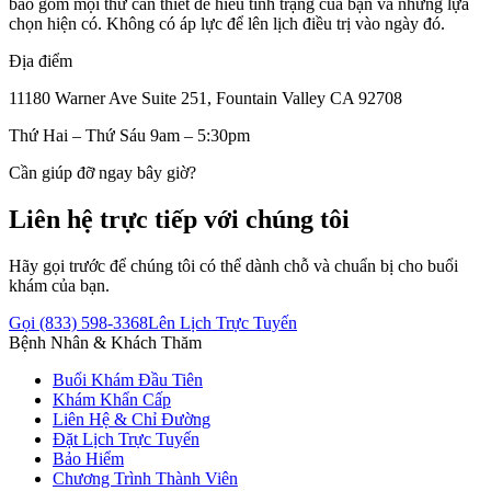
bao gồm mọi thứ cần thiết để hiểu tình trạng của bạn và những lựa
chọn hiện có. Không có áp lực để lên lịch điều trị vào ngày đó.
Địa điểm
11180 Warner Ave Suite 251, Fountain Valley CA 92708
Thứ Hai – Thứ Sáu 9am – 5:30pm
Cần giúp đỡ ngay bây giờ?
Liên hệ trực tiếp với chúng tôi
Hãy gọi trước để chúng tôi có thể dành chỗ và chuẩn bị cho buổi
khám của bạn.
Gọi (833) 598-3368
Lên Lịch Trực Tuyến
Bệnh Nhân & Khách Thăm
Buổi Khám Đầu Tiên
Khám Khẩn Cấp
Liên Hệ & Chỉ Đường
Đặt Lịch Trực Tuyến
Bảo Hiểm
Chương Trình Thành Viên