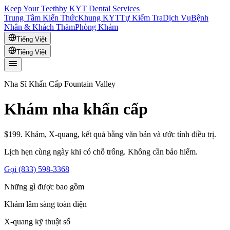
Keep Your Teeth
by KYT Dental Services
Trung Tâm Kiến Thức
Khung KYT
Tự Kiểm Tra
Dịch Vụ
Bệnh
Nhân & Khách Thăm
Phòng Khám
Tiếng Việt
Tiếng Việt
Nha Sĩ Khẩn Cấp Fountain Valley
Khám nha khẩn cấp
$199. Khám, X-quang, kết quả bằng văn bản và ước tính điều trị.
Lịch hẹn cùng ngày khi có chỗ trống. Không cần bảo hiểm.
Gọi (833) 598-3368
Những gì được bao gồm
Khám lâm sàng toàn diện
X-quang kỹ thuật số