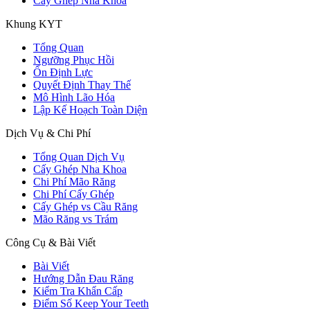
Cấy Ghép Nha Khoa
Khung KYT
Tổng Quan
Ngưỡng Phục Hồi
Ổn Định Lực
Quyết Định Thay Thế
Mô Hình Lão Hóa
Lập Kế Hoạch Toàn Diện
Dịch Vụ & Chi Phí
Tổng Quan Dịch Vụ
Cấy Ghép Nha Khoa
Chi Phí Mão Răng
Chi Phí Cấy Ghép
Cấy Ghép vs Cầu Răng
Mão Răng vs Trám
Công Cụ & Bài Viết
Bài Viết
Hướng Dẫn Đau Răng
Kiểm Tra Khẩn Cấp
Điểm Số Keep Your Teeth