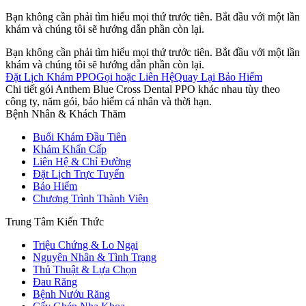
Bạn không cần phải tìm hiểu mọi thứ trước tiên. Bắt đầu với một lần
khám và chúng tôi sẽ hướng dẫn phần còn lại.
Bạn không cần phải tìm hiểu mọi thứ trước tiên. Bắt đầu với một lần
khám và chúng tôi sẽ hướng dẫn phần còn lại.
Đặt Lịch Khám PPO
Gọi hoặc Liên Hệ
Quay Lại Bảo Hiểm
Chi tiết gói Anthem Blue Cross Dental PPO khác nhau tùy theo
công ty, năm gói, bảo hiểm cá nhân và thời hạn.
Bệnh Nhân & Khách Thăm
Buổi Khám Đầu Tiên
Khám Khẩn Cấp
Liên Hệ & Chỉ Đường
Đặt Lịch Trực Tuyến
Bảo Hiểm
Chương Trình Thành Viên
Trung Tâm Kiến Thức
Triệu Chứng & Lo Ngại
Nguyên Nhân & Tình Trạng
Thủ Thuật & Lựa Chọn
Đau Răng
Bệnh Nướu Răng