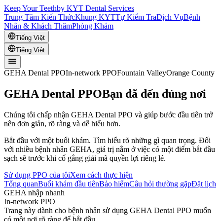
Keep Your Teeth
by KYT Dental Services
Trung Tâm Kiến Thức
Khung KYT
Tự Kiểm Tra
Dịch Vụ
Bệnh
Nhân & Khách Thăm
Phòng Khám
Tiếng Việt
Tiếng Việt
GEHA Dental PPO
In-network PPO
Fountain Valley
Orange County
GEHA Dental PPO
Bạn đã đến đúng nơi
Chúng tôi chấp nhận GEHA Dental PPO và giúp bước đầu tiên trở
nên đơn giản, rõ ràng và dễ hiểu hơn.
Bắt đầu với một buổi khám. Tìm hiểu rõ những gì quan trọng. Đối
với nhiều bệnh nhân GEHA, giá trị nằm ở việc có một điểm bắt đầu
sạch sẽ trước khi cố gắng giải mã quyền lợi riêng lẻ.
Sử dụng PPO của tôi
Xem cách thực hiện
Tổng quan
Buổi khám đầu tiên
Bảo hiểm
Câu hỏi thường gặp
Đặt lịch
GEHA nhập nhanh
In-network PPO
Trang này dành cho bệnh nhân sử dụng GEHA Dental PPO muốn
có một nơi rõ ràng để bắt đầu.