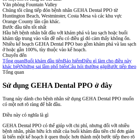
Văn phòng Fountain Valley
Chúng tôi cũng tiếp đón bệnh nhân GEHA Dental PPO từ
Huntington Beach, Westminster, Costa Mesa và các khu vực
Orange County lân cận khác.
Bước đầu tiên tốt nhất
Hầu hết bệnh nhân bắt đầu với khám phá và lau sạch hoặc buổi
khám tập trung vào vấn đề nếu có điều gì đó cảm thấy không ổn.
Nhiều kế hoạch GEHA Dental PPO bao gồm khám phá và lau sạch
ở hoặc gần 100%, tùy thuộc vào kế hoạch.
Chuyển đến
Tổng quan
Buổi khám đầu tiên
Bảo hiểm
Điều gì làm cho điều này
khác biệt
Những sai lầm phổ biến
Câu hỏi thường gặp
Bước tiếp theo
Tổng quan
Sử dụng GEHA Dental PPO ở đây
Trang này dành cho bệnh nhân sử dụng GEHA Dental PPO muốn
có một nơi rõ ràng để bắt đầu.
Điều này có nghĩa là gì
GEHA Dental PPO có thể giúp với chi phí, nhưng đối với nhiều
bệnh nhân, phần hữu ích nhất của buổi khám đầu tiên chỉ đơn giản
là biến một kế hoạch ít quen thuộc hơn thành một bước tiếp theo rõ