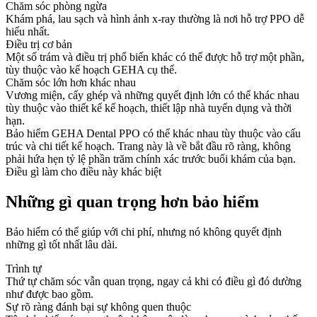
Chăm sóc phòng ngừa
Khám phá, lau sạch và hình ảnh x-ray thường là nơi hỗ trợ PPO dễ
hiểu nhất.
Điều trị cơ bản
Một số trám và điều trị phổ biến khác có thể được hỗ trợ một phần,
tùy thuộc vào kế hoạch GEHA cụ thể.
Chăm sóc lớn hơn khác nhau
Vương miện, cấy ghép và những quyết định lớn có thể khác nhau
tùy thuộc vào thiết kế kế hoạch, thiết lập nhà tuyển dụng và thời
hạn.
Bảo hiểm GEHA Dental PPO có thể khác nhau tùy thuộc vào cấu
trúc và chi tiết kế hoạch. Trang này là về bắt đầu rõ ràng, không
phải hứa hẹn tỷ lệ phần trăm chính xác trước buổi khám của bạn.
Điều gì làm cho điều này khác biệt
Những gì quan trọng hơn bảo hiểm
Bảo hiểm có thể giúp với chi phí, nhưng nó không quyết định
những gì tốt nhất lâu dài.
Trình tự
Thứ tự chăm sóc vẫn quan trọng, ngay cả khi có điều gì đó dường
như được bao gồm.
Sự rõ ràng đánh bại sự không quen thuộc