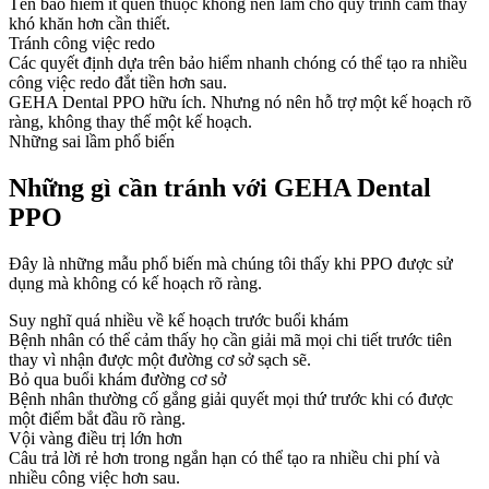
Tên bảo hiểm ít quen thuộc không nên làm cho quy trình cảm thấy
khó khăn hơn cần thiết.
Tránh công việc redo
Các quyết định dựa trên bảo hiểm nhanh chóng có thể tạo ra nhiều
công việc redo đắt tiền hơn sau.
GEHA Dental PPO hữu ích. Nhưng nó nên hỗ trợ một kế hoạch rõ
ràng, không thay thế một kế hoạch.
Những sai lầm phổ biến
Những gì cần tránh với GEHA Dental
PPO
Đây là những mẫu phổ biến mà chúng tôi thấy khi PPO được sử
dụng mà không có kế hoạch rõ ràng.
Suy nghĩ quá nhiều về kế hoạch trước buổi khám
Bệnh nhân có thể cảm thấy họ cần giải mã mọi chi tiết trước tiên
thay vì nhận được một đường cơ sở sạch sẽ.
Bỏ qua buổi khám đường cơ sở
Bệnh nhân thường cố gắng giải quyết mọi thứ trước khi có được
một điểm bắt đầu rõ ràng.
Vội vàng điều trị lớn hơn
Câu trả lời rẻ hơn trong ngắn hạn có thể tạo ra nhiều chi phí và
nhiều công việc hơn sau.