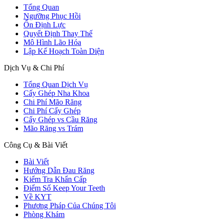
Tổng Quan
Ngưỡng Phục Hồi
Ổn Định Lực
Quyết Định Thay Thế
Mô Hình Lão Hóa
Lập Kế Hoạch Toàn Diện
Dịch Vụ & Chi Phí
Tổng Quan Dịch Vụ
Cấy Ghép Nha Khoa
Chi Phí Mão Răng
Chi Phí Cấy Ghép
Cấy Ghép vs Cầu Răng
Mão Răng vs Trám
Công Cụ & Bài Viết
Bài Viết
Hướng Dẫn Đau Răng
Kiểm Tra Khẩn Cấp
Điểm Số Keep Your Teeth
Về KYT
Phương Pháp Của Chúng Tôi
Phòng Khám