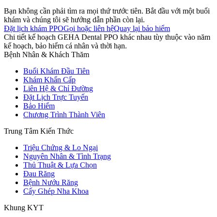
Bạn không cần phải tìm ra mọi thứ trước tiên. Bắt đầu với một buổi
khám và chúng tôi sẽ hướng dẫn phần còn lại.
Đặt lịch khám PPO
Gọi hoặc liên hệ
Quay lại bảo hiểm
Chi tiết kế hoạch GEHA Dental PPO khác nhau tùy thuộc vào năm
kế hoạch, bảo hiểm cá nhân và thời hạn.
Bệnh Nhân & Khách Thăm
Buổi Khám Đầu Tiên
Khám Khẩn Cấp
Liên Hệ & Chỉ Đường
Đặt Lịch Trực Tuyến
Bảo Hiểm
Chương Trình Thành Viên
Trung Tâm Kiến Thức
Triệu Chứng & Lo Ngại
Nguyên Nhân & Tình Trạng
Thủ Thuật & Lựa Chọn
Đau Răng
Bệnh Nướu Răng
Cấy Ghép Nha Khoa
Khung KYT