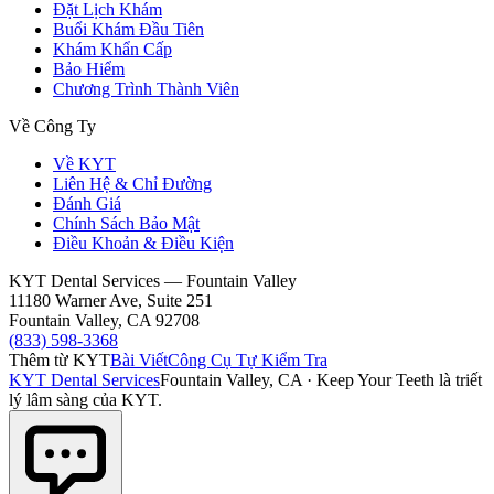
Đặt Lịch Khám
Buổi Khám Đầu Tiên
Khám Khẩn Cấp
Bảo Hiểm
Chương Trình Thành Viên
Về Công Ty
Về KYT
Liên Hệ & Chỉ Đường
Đánh Giá
Chính Sách Bảo Mật
Điều Khoản & Điều Kiện
KYT Dental Services — Fountain Valley
11180 Warner Ave, Suite 251
Fountain Valley
,
CA
92708
(833) 598-3368
Thêm từ KYT
Bài Viết
Công Cụ Tự Kiểm Tra
KYT Dental Services
Fountain Valley, CA
·
Keep Your Teeth là triết
lý lâm sàng của KYT.