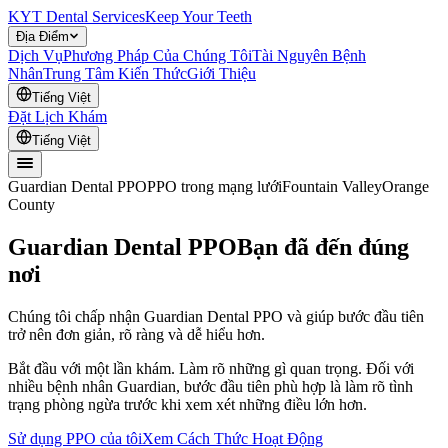
KYT Dental Services
Keep Your Teeth
Địa Điểm
Dịch Vụ
Phương Pháp Của Chúng Tôi
Tài Nguyên Bệnh
Nhân
Trung Tâm Kiến Thức
Giới Thiệu
Tiếng Việt
Đặt Lịch Khám
Tiếng Việt
Guardian Dental PPO
PPO trong mạng lưới
Fountain Valley
Orange
County
Guardian Dental PPO
Bạn đã đến đúng
nơi
Chúng tôi chấp nhận Guardian Dental PPO và giúp bước đầu tiên
trở nên đơn giản, rõ ràng và dễ hiểu hơn.
Bắt đầu với một lần khám. Làm rõ những gì quan trọng. Đối với
nhiều bệnh nhân Guardian, bước đầu tiên phù hợp là làm rõ tình
trạng phòng ngừa trước khi xem xét những điều lớn hơn.
Sử dụng PPO của tôi
Xem Cách Thức Hoạt Động