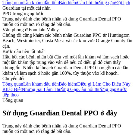
Tổng quan
Lần khám đầu tiên
Bảo hiểm
Câu hỏi thường gặp
Đặt lịch
Guardian tại một cái nhìn
PPO trong mạng lưới
Trang này dành cho bệnh nhân sử dụng Guardian Dental PPO
muốn có một nơi rõ ràng để bắt đầu.
Văn phòng ở Fountain Valley
Chúng tôi cũng khám các bệnh nhân Guardian PPO từ Huntington
Beach, Westminster, Costa Mesa và các khu vực Orange County lân
cận.
Bước đầu tiên tốt nhất
Hầu hết các bệnh nhân bắt đầu với một lần khám và làm sạch hoặc
một lần khám tập trung vào vấn đề nếu có điều gì đó cảm thấy
không ổn. Nhiều kế hoạch Guardian Dental PPO bao gồm các lần
khám và làm sạch ở hoặc gần 100%, tùy thuộc vào kế hoạch.
Chuyển đến
Tổng quan
Lần khám đầu tiên
Bảo hiểm
Điều gì Làm Cho Điều Này
Khác Biệt
Những Sai Lầm Thường Gặp
Câu hỏi thường gặp
Bước
tiếp theo
Tổng quan
Sử dụng Guardian Dental PPO ở đây
Trang này dành cho bệnh nhân sử dụng Guardian Dental PPO
muốn có một nơi rõ ràng để bắt đầu.