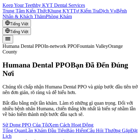
Keep Your Teeth
by KYT Dental Services
Trung Tâm Kiến Thức
Khung KYT
Tự Kiểm Tra
Dịch Vụ
Bệnh
Nhân & Khách Thăm
Phòng Khám
Tiếng Việt
Tiếng Việt
Humana Dental PPO
In-network PPO
Fountain Valley
Orange
County
Humana Dental PPO
Bạn Đã Đến Đúng
Nơi
Chúng tôi chấp nhận Humana Dental PPO và giúp bước đầu tiên trở
nên đơn giản, rõ ràng và dễ hiểu hơn.
Bắt đầu bằng một lần khám. Làm rõ những gì quan trọng. Đối với
nhiều bệnh nhân Humana, chiến thắng lớn nhất là biến sự nhầm lẫn
về bảo hiểm thành một bước đầu sạch sẽ.
Sử Dụng PPO Của Tôi
Xem Cách Hoạt Động
Tổng Quan
Lần Khám Đầu Tiên
Bảo Hiểm
Câu Hỏi Thường Gặp
Đặt
Lịch