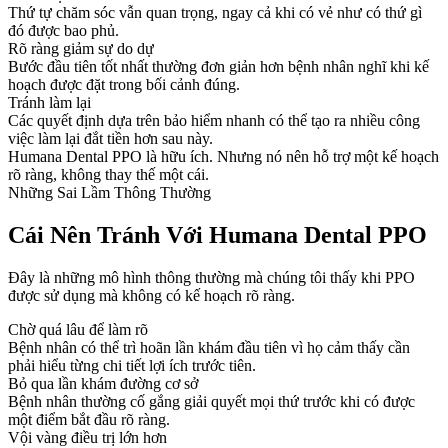
Thứ tự chăm sóc vẫn quan trọng, ngay cả khi có vẻ như có thứ gì
đó được bao phủ.
Rõ ràng giảm sự do dự
Bước đầu tiên tốt nhất thường đơn giản hơn bệnh nhân nghĩ khi kế
hoạch được đặt trong bối cảnh đúng.
Tránh làm lại
Các quyết định dựa trên bảo hiểm nhanh có thể tạo ra nhiều công
việc làm lại đắt tiền hơn sau này.
Humana Dental PPO là hữu ích. Nhưng nó nên hỗ trợ một kế hoạch
rõ ràng, không thay thế một cái.
Những Sai Lầm Thông Thường
Cái Nên Tránh Với Humana Dental PPO
Đây là những mô hình thông thường mà chúng tôi thấy khi PPO
được sử dụng mà không có kế hoạch rõ ràng.
Chờ quá lâu để làm rõ
Bệnh nhân có thể trì hoãn lần khám đầu tiên vì họ cảm thấy cần
phải hiểu từng chi tiết lợi ích trước tiên.
Bỏ qua lần khám đường cơ sở
Bệnh nhân thường cố gắng giải quyết mọi thứ trước khi có được
một điểm bắt đầu rõ ràng.
Vội vàng điều trị lớn hơn