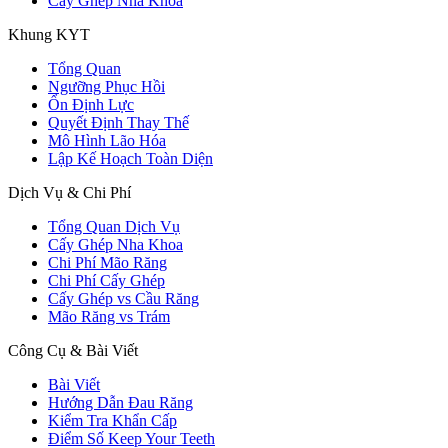
Cấy Ghép Nha Khoa
Khung KYT
Tổng Quan
Ngưỡng Phục Hồi
Ổn Định Lực
Quyết Định Thay Thế
Mô Hình Lão Hóa
Lập Kế Hoạch Toàn Diện
Dịch Vụ & Chi Phí
Tổng Quan Dịch Vụ
Cấy Ghép Nha Khoa
Chi Phí Mão Răng
Chi Phí Cấy Ghép
Cấy Ghép vs Cầu Răng
Mão Răng vs Trám
Công Cụ & Bài Viết
Bài Viết
Hướng Dẫn Đau Răng
Kiểm Tra Khẩn Cấp
Điểm Số Keep Your Teeth