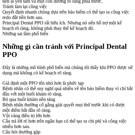
tiên là yên tâm và một con đường rõ ràng phía trước.
Tránh làm lại công việc
Quyết định nhanh chóng dựa trên bảo hiểm có thể tạo ra công việc
redo đắt tiền hơn sau.
Principal Dental PPO rất hữu ích. Nhưng nó nên hỗ trợ một kế
hoạch rõ ràng, không phải thay thế kế hoạch đó.
Những sai lầm phổ biến
Những gì cần tránh với Principal Dental
PPO
Đây là những mô hình phổ biến mà chúng tôi thấy khi PPO được sử
dụng mà không có kế hoạch rõ ràng.
Giả định một PPO tên nhỏ hơn là phức tạp
Bệnh nhân có thể suy nghĩ quá nhiều về tên bảo hiểm thay vì chỉ bắt
đầu với một buổi khám rõ ràng.
Bỏ qua buổi khám nền tảng
Bệnh nhân thường cố gắng giải quyết mọi thứ trước khi có được
một điểm bắt đầu rõ ràng.
Vội vàng điều trị lớn hơn
Câu trả lời rẻ hơn trên ngắn hạn có thể tạo ra chi phí và công việc
nhiều hơn sau.
Câu hỏi thường gặp