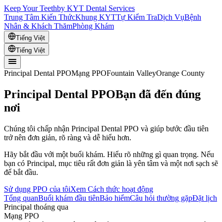
Keep Your Teeth
by KYT Dental Services
Trung Tâm Kiến Thức
Khung KYT
Tự Kiểm Tra
Dịch Vụ
Bệnh
Nhân & Khách Thăm
Phòng Khám
Tiếng Việt
Tiếng Việt
Principal Dental PPO
Mạng PPO
Fountain Valley
Orange County
Principal Dental PPO
Bạn đã đến đúng
nơi
Chúng tôi chấp nhận Principal Dental PPO và giúp bước đầu tiên
trở nên đơn giản, rõ ràng và dễ hiểu hơn.
Hãy bắt đầu với một buổi khám. Hiểu rõ những gì quan trọng. Nếu
bạn có Principal, mục tiêu rất đơn giản là yên tâm và một nơi sạch sẽ
để bắt đầu.
Sử dụng PPO của tôi
Xem Cách thức hoạt động
Tổng quan
Buổi khám đầu tiên
Bảo hiểm
Câu hỏi thường gặp
Đặt lịch
Principal thoáng qua
Mạng PPO