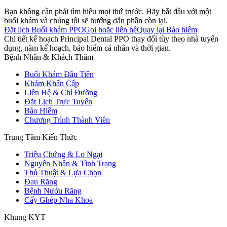
Bạn không cần phải tìm hiểu mọi thứ trước. Hãy bắt đầu với một
buổi khám và chúng tôi sẽ hướng dẫn phần còn lại.
Đặt lịch Buổi khám PPO
Gọi hoặc liên hệ
Quay lại Bảo hiểm
Chi tiết kế hoạch Principal Dental PPO thay đổi tùy theo nhà tuyển
dụng, năm kế hoạch, bảo hiểm cá nhân và thời gian.
Bệnh Nhân & Khách Thăm
Buổi Khám Đầu Tiên
Khám Khẩn Cấp
Liên Hệ & Chỉ Đường
Đặt Lịch Trực Tuyến
Bảo Hiểm
Chương Trình Thành Viên
Trung Tâm Kiến Thức
Triệu Chứng & Lo Ngại
Nguyên Nhân & Tình Trạng
Thủ Thuật & Lựa Chọn
Đau Răng
Bệnh Nướu Răng
Cấy Ghép Nha Khoa
Khung KYT