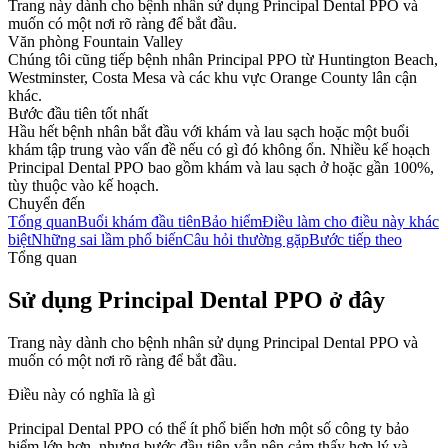
Trang này dành cho bệnh nhân sử dụng Principal Dental PPO và
muốn có một nơi rõ ràng để bắt đầu.
Văn phòng Fountain Valley
Chúng tôi cũng tiếp bệnh nhân Principal PPO từ Huntington Beach,
Westminster, Costa Mesa và các khu vực Orange County lân cận
khác.
Bước đầu tiên tốt nhất
Hầu hết bệnh nhân bắt đầu với khám và lau sạch hoặc một buổi
khám tập trung vào vấn đề nếu có gì đó không ổn. Nhiều kế hoạch
Principal Dental PPO bao gồm khám và lau sạch ở hoặc gần 100%,
tùy thuộc vào kế hoạch.
Chuyển đến
Tổng quan
Buổi khám đầu tiên
Bảo hiểm
Điều làm cho điều này khác
biệt
Những sai lầm phổ biến
Câu hỏi thường gặp
Bước tiếp theo
Tổng quan
Sử dụng Principal Dental PPO ở đây
Trang này dành cho bệnh nhân sử dụng Principal Dental PPO và
muốn có một nơi rõ ràng để bắt đầu.
Điều này có nghĩa là gì
Principal Dental PPO có thể ít phổ biến hơn một số công ty bảo
hiểm lớn hơn, nhưng bước đầu tiên vẫn nên cảm thấy hợp lý và