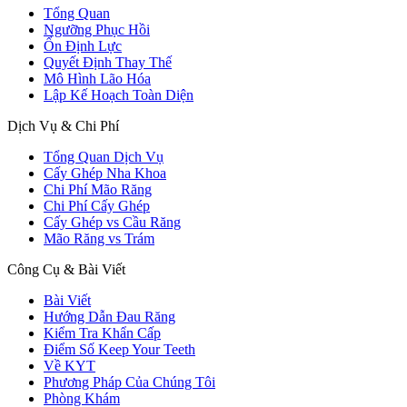
Tổng Quan
Ngưỡng Phục Hồi
Ổn Định Lực
Quyết Định Thay Thế
Mô Hình Lão Hóa
Lập Kế Hoạch Toàn Diện
Dịch Vụ & Chi Phí
Tổng Quan Dịch Vụ
Cấy Ghép Nha Khoa
Chi Phí Mão Răng
Chi Phí Cấy Ghép
Cấy Ghép vs Cầu Răng
Mão Răng vs Trám
Công Cụ & Bài Viết
Bài Viết
Hướng Dẫn Đau Răng
Kiểm Tra Khẩn Cấp
Điểm Số Keep Your Teeth
Về KYT
Phương Pháp Của Chúng Tôi
Phòng Khám