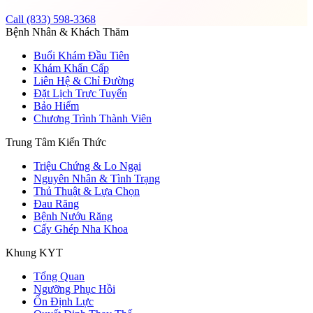
Call (833) 598-3368
Bệnh Nhân & Khách Thăm
Buổi Khám Đầu Tiên
Khám Khẩn Cấp
Liên Hệ & Chỉ Đường
Đặt Lịch Trực Tuyến
Bảo Hiểm
Chương Trình Thành Viên
Trung Tâm Kiến Thức
Triệu Chứng & Lo Ngại
Nguyên Nhân & Tình Trạng
Thủ Thuật & Lựa Chọn
Đau Răng
Bệnh Nướu Răng
Cấy Ghép Nha Khoa
Khung KYT
Tổng Quan
Ngưỡng Phục Hồi
Ổn Định Lực