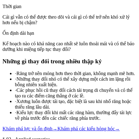
Thời gian
Cái gì vẫn có thể được theo dõi và cái gì có thể trở nên khó xử lý
hơn nếu bị chậm?
Ổn định dài hạn
Kế hoạch nào có khả năng cao nhất sẽ luôn thoải mái và có thể bảo
dưỡng khi miệng tiếp tục thay đổi?
Những gì thay đổi trong nhiều thập kỷ
·
Răng trở nên mỏng hơn theo thời gian, không mạnh mẽ hơn.
·
Những thay đổi nhỏ có thể xây dựng một cách im lặng rồi
bỗng nhiên xuất hiện.
·
Các phục hồi cũ thay đổi cách tải trọng di chuyển và có thể
tạo ra các điểm căng thẳng ở các lề.
·
Xương luôn được tái tạo, đặc biệt là sau khi nhổ răng hoặc
thiếu răng lâu dài.
·
Kiểu lực thay đổi khi mất các răng hàm, thường đẩy tải lực
về phía trước đến các chiếc răng phía trước.
Khám phá lực và ổn định
→
Khám phá các kiểu hỏng hóc
→