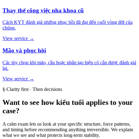
Thay thế công việc nha khoa cũ
Cách KYT đánh giá những phục hồi đã đạt đến cuối vòng đời của
chúng.
View service →
Mão và phục hồi
Các tùy chọn khi mão, cầu hoặc nhân tạo hiện có cần được đánh giá
lại.
View service →
§
·
Clarity first · Then decisions
Want to see how
kiểu tuổi
applies to your
case?
A calm exam lets us look at your specific structure, force patterns,
and timing before recommending anything irreversible. We explain
what we see and what protects long-term stability.