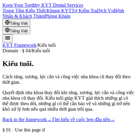
Keep Your Teeth
by KYT Dental Services
Trung Tâm Kiến Thức
Khung KYT
Tự Kiểm Tra
Dịch Vụ
Bệnh
Nhân & Khách Thăm
Phòng Khám
Tiếng Việt
Tiếng Việt
KYT Framework
/
Kiểu tuổi
Domain · §
04
/
Kiểu tuổi
Kiểu tuổi
.
Cách răng, xương, lực cắn và công việc nha khoa cũ thay đổi theo
thời gian.
Quyết định nha khoa thay đổi khi răng, xương, lực cắn và công việc
nha khoa cũ thay đổi. Kiểu tuổi giúp KYT giải thích những gì có
thể được theo dõi, những gì có thể cần bảo vệ và những gì trở nên
khó xử lý hơn nếu quá nhiều thời gian trôi qua.
Back to the framework
→
Tìm hiểu về cuộc hẹn đầu tiên
→
§
01
· Use this page if