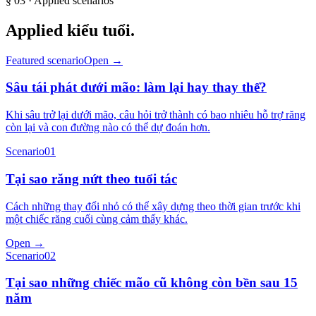
§
03
· Applied scenarios
Applied
kiểu tuổi
.
Featured scenario
Open →
Sâu tái phát dưới mão: làm lại hay thay thế?
Khi sâu trở lại dưới mão, câu hỏi trở thành có bao nhiêu hỗ trợ răng
còn lại và con đường nào có thể dự đoán hơn.
Scenario
01
Tại sao răng nứt theo tuổi tác
Cách những thay đổi nhỏ có thể xây dựng theo thời gian trước khi
một chiếc răng cuối cùng cảm thấy khác.
Open →
Scenario
02
Tại sao những chiếc mão cũ không còn bền sau 15
năm