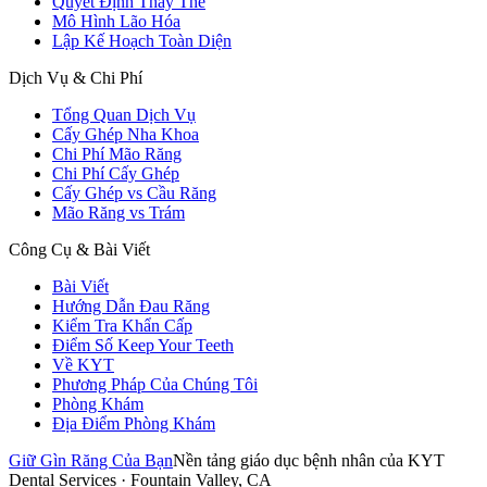
Quyết Định Thay Thế
Mô Hình Lão Hóa
Lập Kế Hoạch Toàn Diện
Dịch Vụ & Chi Phí
Tổng Quan Dịch Vụ
Cấy Ghép Nha Khoa
Chi Phí Mão Răng
Chi Phí Cấy Ghép
Cấy Ghép vs Cầu Răng
Mão Răng vs Trám
Công Cụ & Bài Viết
Bài Viết
Hướng Dẫn Đau Răng
Kiểm Tra Khẩn Cấp
Điểm Số Keep Your Teeth
Về KYT
Phương Pháp Của Chúng Tôi
Phòng Khám
Địa Điểm Phòng Khám
Giữ Gìn Răng Của Bạn
Nền tảng giáo dục bệnh nhân của KYT
Dental Services · Fountain Valley, CA