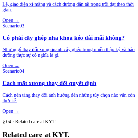
Lề, giao diện xi-măng và cách đường dẫn tải trọng trôi dạt theo thời
gian.
Open →
Scenario
03
Có phải cấy ghép nha khoa kéo dài mãi không?
Những gì thay đổi xung quanh cấy ghép trong nhiều thập kỷ và bảo
dưỡng thực sự có nghĩa là gì.
Open →
Scenario
04
Cách mất xương thay đổi quyết định
Cách nền tảng thay đổi ảnh hưởng đến những tùy chọn nào vẫn còn
thực tế.
Open →
§
04
· Related care at KYT
Related care at KYT.