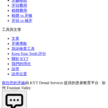
牙齒植體
牙冠費用
植體費用
植體 vs 牙橋
牙冠 vs 補牙
工具與文章
文章
牙痛導航
急診檢查工具
Keep Your Teeth 評分
關於 KYT
我們的理念
診所
診所位置
留住您的牙齒
由 KYT Dental Services 提供的患者教育平台 · 加
州 Fountain Valley