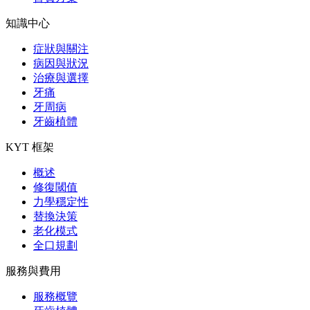
知識中心
症狀與關注
病因與狀況
治療與選擇
牙痛
牙周病
牙齒植體
KYT 框架
概述
修復閾值
力學穩定性
替換決策
老化模式
全口規劃
服務與費用
服務概覽