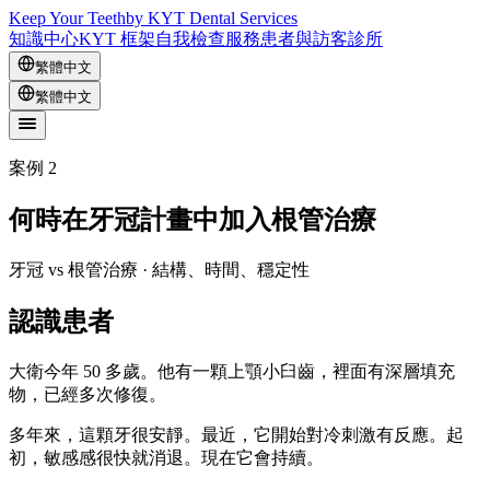
Keep Your Teeth
by KYT Dental Services
知識中心
KYT 框架
自我檢查
服務
患者與訪客
診所
繁體中文
繁體中文
案例 2
何時在牙冠計畫中加入根管治療
牙冠 vs 根管治療 · 結構、時間、穩定性
認識患者
大衛今年 50 多歲。他有一顆上顎小臼齒，裡面有深層填充
物，已經多次修復。
多年來，這顆牙很安靜。最近，它開始對冷刺激有反應。起
初，敏感感很快就消退。現在它會持續。