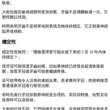
恢復。
大衛也報告敏感感變得更加頻繁。牙齒不是偶爾敏感一次。它
變得難以預測。
時間表明牙齒不是簡單地與舊填充物保持穩定。它正朝著神經
臨界值移動。
穩定性
穩定性視角問：「哪種選擇更可能在接下來的 5 至 10 年內保
持穩定？」
僅牙冠可能保護牙齒結構。但如果神經已經發炎超過恢復範
圍，放置牙冠後牙齒可能會繼續疼痛。
這可能導致令人沮喪的連鎖反應。患者獲得牙冠，然後稍後需
要通過新牙冠進行根管治療。
有時先進行牙冠並觀察神經是合理的。當症狀輕微、短暫且在
改善時可以這樣做。
大衛的症狀不同。它們持續且在進展。這使根管問題在最終牙