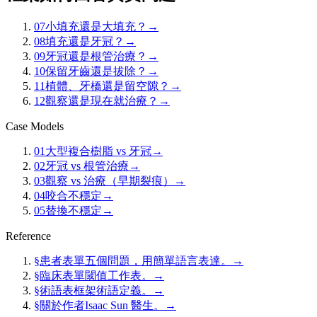
07
小填充還是大填充？
→
08
填充還是牙冠？
→
09
牙冠還是根管治療？
→
10
保留牙齒還是拔除？
→
11
植體、牙橋還是留空隙？
→
12
觀察還是現在就治療？
→
Case Models
01
大型複合樹脂 vs 牙冠
→
02
牙冠 vs 根管治療
→
03
觀察 vs 治療（早期裂痕）
→
04
咬合不穩定
→
05
替換不穩定
→
Reference
§
患者表單
五個問題，用簡單語言表達。
→
§
臨床表單
閾值工作表。
→
§
術語表
框架術語定義。
→
§
關於作者
Isaac Sun 醫生。
→