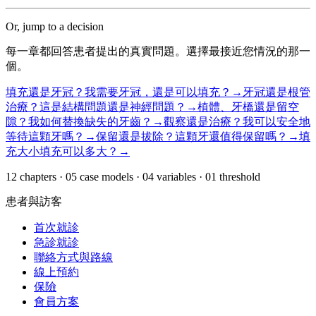
Or, jump to a decision
每一章都回答患者提出的真實問題。選擇最接近您情況的那一
個。
填充還是牙冠？
我需要牙冠，還是可以填充？
→
牙冠還是根管
治療？
這是結構問題還是神經問題？
→
植體、牙橋還是留空
隙？
我如何替換缺失的牙齒？
→
觀察還是治療？
我可以安全地
等待這顆牙嗎？
→
保留還是拔除？
這顆牙還值得保留嗎？
→
填
充大小
填充可以多大？
→
12
chapters ·
05
case models ·
04
variables ·
01
threshold
患者與訪客
首次就診
急診就診
聯絡方式與路線
線上預約
保險
會員方案