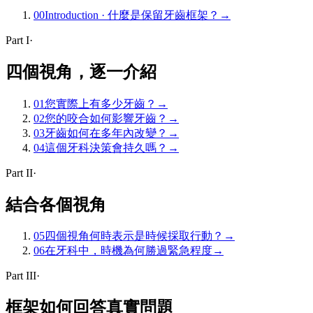
00
Introduction ·
什麼是保留牙齒框架？
→
Part
I
·
四個視角，逐一介紹
01
您實際上有多少牙齒？
→
02
您的咬合如何影響牙齒？
→
03
牙齒如何在多年內改變？
→
04
這個牙科決策會持久嗎？
→
Part
II
·
結合各個視角
05
四個視角何時表示是時候採取行動？
→
06
在牙科中，時機為何勝過緊急程度
→
Part
III
·
框架如何回答真實問題