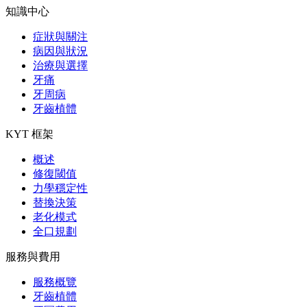
知識中心
症狀與關注
病因與狀況
治療與選擇
牙痛
牙周病
牙齒植體
KYT 框架
概述
修復閾值
力學穩定性
替換決策
老化模式
全口規劃
服務與費用
服務概覽
牙齒植體