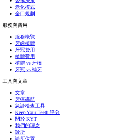
替換決策
老化模式
全口規劃
服務與費用
服務概覽
牙齒植體
牙冠費用
植體費用
植體 vs 牙橋
牙冠 vs 補牙
工具與文章
文章
牙痛導航
急診檢查工具
Keep Your Teeth 評分
關於 KYT
我們的理念
診所
診所位置