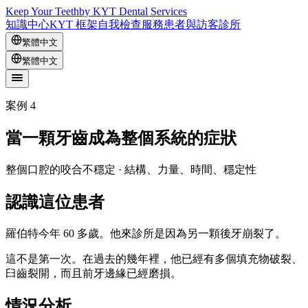
Keep Your Teeth
by KYT Dental Services
知識中心
KYT 框架
自我檢查
服務
患者與訪客
診所
繁體中文
繁體中文
案例 4
當一顆牙齒成為整個系統的症狀
整個口腔的咬合不穩定 · 結構、力量、時間、穩定性
認識這位患者
羅伯特今年 60 多歲。他來診所是因為另一顆後牙崩裂了。
這不是第一次。在過去的幾年裡，他已經有多個填充物破裂、
臼齒裂開，而且前牙邊緣已經磨損。
情況分析