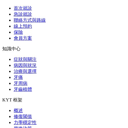
首次就診
急診就診
聯絡方式與路線
線上預約
保險
會員方案
知識中心
症狀與關注
病因與狀況
治療與選擇
牙痛
牙周病
牙齒植體
KYT 框架
概述
修復閾值
力學穩定性