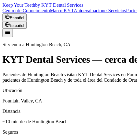
Keep Your Teeth
by KYT Dental Services
Centro de Conocimiento
Marco KYT
Autoevaluaciones
Servicios
Pacie
Español
Español
Sirviendo a Huntington Beach, CA
KYT Dental Services — cerca d
Pacientes de Huntington Beach visitan KYT Dental Services en Fount
pacientes de Huntington Beach y de toda el área del Condado de Ora
Ubicación
Fountain Valley, CA
Distancia
~10 min desde Huntington Beach
Seguros