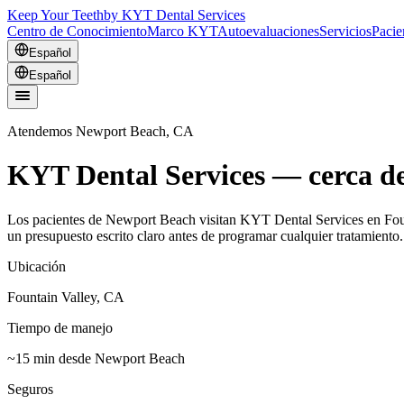
Keep Your Teeth
by KYT Dental Services
Centro de Conocimiento
Marco KYT
Autoevaluaciones
Servicios
Pacie
Español
Español
Atendemos Newport Beach, CA
KYT Dental Services — cerca d
Los pacientes de Newport Beach visitan KYT Dental Services en Foun
un presupuesto escrito claro antes de programar cualquier tratamiento.
Ubicación
Fountain Valley, CA
Tiempo de manejo
~15 min desde Newport Beach
Seguros