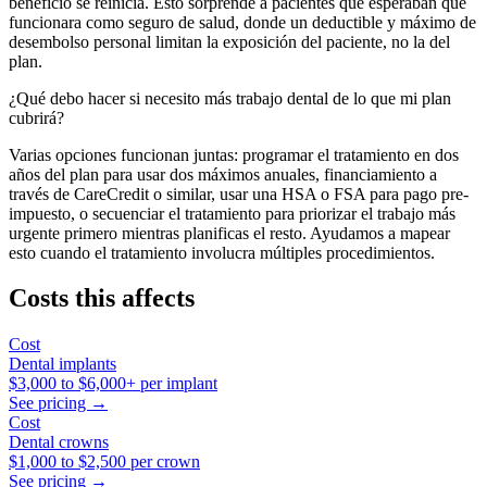
beneficio se reinicia. Esto sorprende a pacientes que esperaban que
funcionara como seguro de salud, donde un deductible y máximo de
desembolso personal limitan la exposición del paciente, no la del
plan.
¿Qué debo hacer si necesito más trabajo dental de lo que mi plan
cubrirá?
Varias opciones funcionan juntas: programar el tratamiento en dos
años del plan para usar dos máximos anuales, financiamiento a
través de CareCredit o similar, usar una HSA o FSA para pago pre-
impuesto, o secuenciar el tratamiento para priorizar el trabajo más
urgente primero mientras planificas el resto. Ayudamos a mapear
esto cuando el tratamiento involucra múltiples procedimientos.
Costs this affects
Cost
Dental implants
$3,000
to
$6,000+
per implant
See pricing →
Cost
Dental crowns
$1,000
to
$2,500
per crown
See pricing →