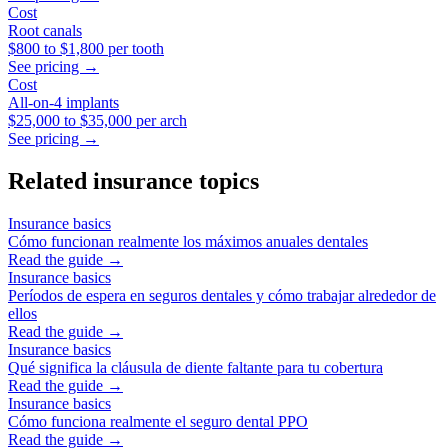
Cost
Root canals
$800
to
$1,800
per tooth
See pricing →
Cost
All-on-4 implants
$25,000
to
$35,000
per arch
See pricing →
Related insurance topics
Insurance basics
Cómo funcionan realmente los máximos anuales dentales
Read the guide →
Insurance basics
Períodos de espera en seguros dentales y cómo trabajar alrededor de
ellos
Read the guide →
Insurance basics
Qué significa la cláusula de diente faltante para tu cobertura
Read the guide →
Insurance basics
Cómo funciona realmente el seguro dental PPO
Read the guide →