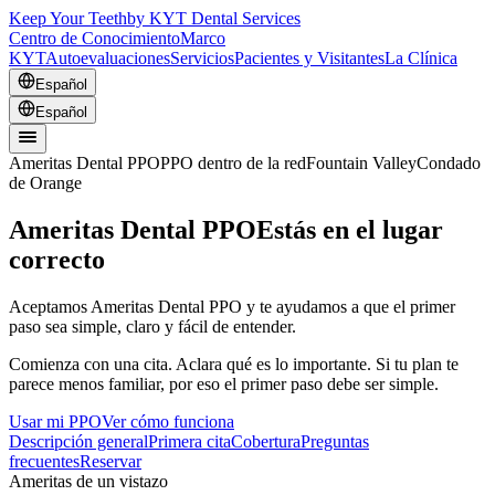
Keep Your Teeth
by KYT Dental Services
Centro de Conocimiento
Marco
KYT
Autoevaluaciones
Servicios
Pacientes y Visitantes
La Clínica
Español
Español
Ameritas Dental PPO
PPO dentro de la red
Fountain Valley
Condado
de Orange
Ameritas Dental PPO
Estás en el lugar
correcto
Aceptamos Ameritas Dental PPO y te ayudamos a que el primer
paso sea simple, claro y fácil de entender.
Comienza con una cita. Aclara qué es lo importante. Si tu plan te
parece menos familiar, por eso el primer paso debe ser simple.
Usar mi PPO
Ver cómo funciona
Descripción general
Primera cita
Cobertura
Preguntas
frecuentes
Reservar
Ameritas de un vistazo