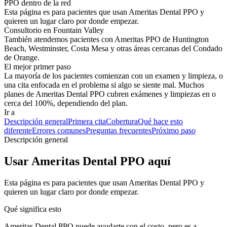
PPO dentro de la red
Esta página es para pacientes que usan Ameritas Dental PPO y
quieren un lugar claro por donde empezar.
Consultorio en Fountain Valley
También atendemos pacientes con Ameritas PPO de Huntington
Beach, Westminster, Costa Mesa y otras áreas cercanas del Condado
de Orange.
El mejor primer paso
La mayoría de los pacientes comienzan con un examen y limpieza, o
una cita enfocada en el problema si algo se siente mal. Muchos
planes de Ameritas Dental PPO cubren exámenes y limpiezas en o
cerca del 100%, dependiendo del plan.
Ir a
Descripción general
Primera cita
Cobertura
Qué hace esto
diferente
Errores comunes
Preguntas frecuentes
Próximo paso
Descripción general
Usar Ameritas Dental PPO aquí
Esta página es para pacientes que usan Ameritas Dental PPO y
quieren un lugar claro por donde empezar.
Qué significa esto
Ameritas Dental PPO puede ayudarte con el costo, pero es a