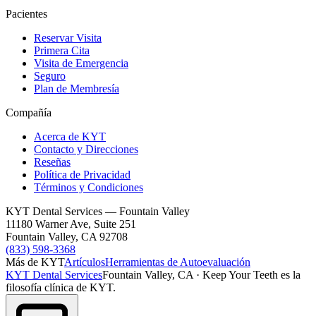
Pacientes
Reservar Visita
Primera Cita
Visita de Emergencia
Seguro
Plan de Membresía
Compañía
Acerca de KYT
Contacto y Direcciones
Reseñas
Política de Privacidad
Términos y Condiciones
KYT Dental Services — Fountain Valley
11180 Warner Ave, Suite 251
Fountain Valley
,
CA
92708
(833) 598-3368
Más de KYT
Artículos
Herramientas de Autoevaluación
KYT Dental Services
Fountain Valley, CA
·
Keep Your Teeth es la
filosofía clínica de KYT.