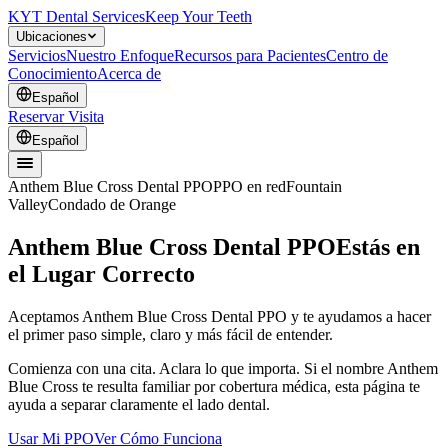
KYT Dental Services
Keep Your Teeth
Ubicaciones
Servicios
Nuestro Enfoque
Recursos para Pacientes
Centro de
Conocimiento
Acerca de
Español
Reservar Visita
Español
Anthem Blue Cross Dental PPO
PPO en red
Fountain
Valley
Condado de Orange
Anthem Blue Cross Dental PPO
Estás en
el Lugar Correcto
Aceptamos Anthem Blue Cross Dental PPO y te ayudamos a hacer
el primer paso simple, claro y más fácil de entender.
Comienza con una cita. Aclara lo que importa. Si el nombre Anthem
Blue Cross te resulta familiar por cobertura médica, esta página te
ayuda a separar claramente el lado dental.
Usar Mi PPO
Ver Cómo Funciona