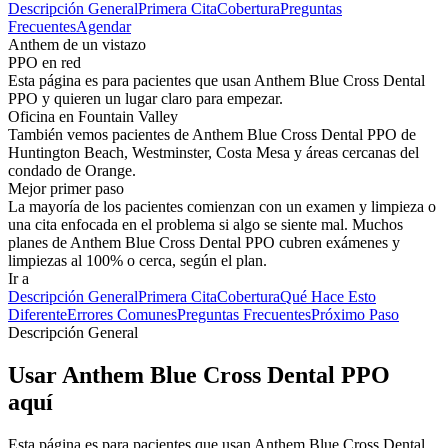
Descripción General
Primera Cita
Cobertura
Preguntas
Frecuentes
Agendar
Anthem de un vistazo
PPO en red
Esta página es para pacientes que usan Anthem Blue Cross Dental
PPO y quieren un lugar claro para empezar.
Oficina en Fountain Valley
También vemos pacientes de Anthem Blue Cross Dental PPO de
Huntington Beach, Westminster, Costa Mesa y áreas cercanas del
condado de Orange.
Mejor primer paso
La mayoría de los pacientes comienzan con un examen y limpieza o
una cita enfocada en el problema si algo se siente mal. Muchos
planes de Anthem Blue Cross Dental PPO cubren exámenes y
limpiezas al 100% o cerca, según el plan.
Ir a
Descripción General
Primera Cita
Cobertura
Qué Hace Esto
Diferente
Errores Comunes
Preguntas Frecuentes
Próximo Paso
Descripción General
Usar Anthem Blue Cross Dental PPO
aquí
Esta página es para pacientes que usan Anthem Blue Cross Dental