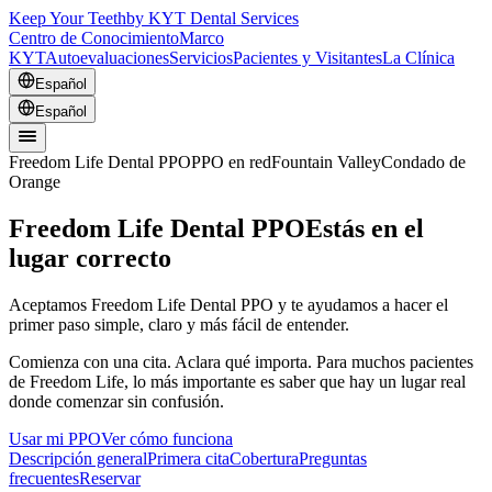
Keep Your Teeth
by KYT Dental Services
Centro de Conocimiento
Marco
KYT
Autoevaluaciones
Servicios
Pacientes y Visitantes
La Clínica
Español
Español
Freedom Life Dental PPO
PPO en red
Fountain Valley
Condado de
Orange
Freedom Life Dental PPO
Estás en el
lugar correcto
Aceptamos Freedom Life Dental PPO y te ayudamos a hacer el
primer paso simple, claro y más fácil de entender.
Comienza con una cita. Aclara qué importa. Para muchos pacientes
de Freedom Life, lo más importante es saber que hay un lugar real
donde comenzar sin confusión.
Usar mi PPO
Ver cómo funciona
Descripción general
Primera cita
Cobertura
Preguntas
frecuentes
Reservar