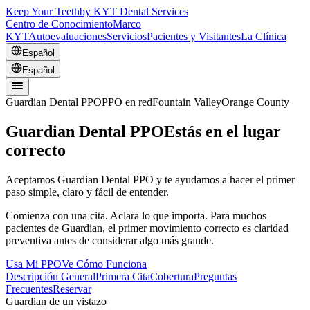
Keep Your Teeth
by KYT Dental Services
Centro de Conocimiento
Marco
KYT
Autoevaluaciones
Servicios
Pacientes y Visitantes
La Clínica
Español
Español
Guardian Dental PPO
PPO en red
Fountain Valley
Orange County
Guardian Dental PPO
Estás en el lugar
correcto
Aceptamos Guardian Dental PPO y te ayudamos a hacer el primer
paso simple, claro y fácil de entender.
Comienza con una cita. Aclara lo que importa. Para muchos
pacientes de Guardian, el primer movimiento correcto es claridad
preventiva antes de considerar algo más grande.
Usa Mi PPO
Ve Cómo Funciona
Descripción General
Primera Cita
Cobertura
Preguntas
Frecuentes
Reservar
Guardian de un vistazo