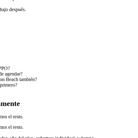
abajo después.
 PPO?
 de agendar?
ton Beach también?
 primero?
amente
os el resto.
os el resto.