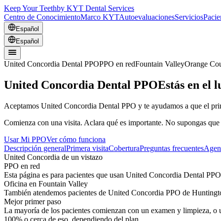
Keep Your Teeth
by KYT Dental Services
Centro de Conocimiento
Marco KYT
Autoevaluaciones
Servicios
Pacie
Español
Español
United Concordia Dental PPO
PPO en red
Fountain Valley
Orange Co
United Concordia Dental PPO
Estás en el 
Aceptamos United Concordia Dental PPO y te ayudamos a que el primer
Comienza con una visita. Aclara qué es importante. No supongas que e
Usar Mi PPO
Ver cómo funciona
Descripción general
Primera visita
Cobertura
Preguntas frecuentes
Agen
United Concordia de un vistazo
PPO en red
Esta página es para pacientes que usan United Concordia Dental PPO 
Oficina en Fountain Valley
También atendemos pacientes de United Concordia PPO de Huntingto
Mejor primer paso
La mayoría de los pacientes comienzan con un examen y limpieza, o u
100% o cerca de eso, dependiendo del plan.