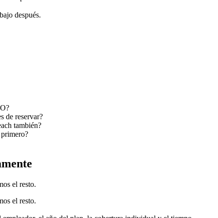
abajo después.
PO?
s de reservar?
each también?
 primero?
amente
os el resto.
os el resto.