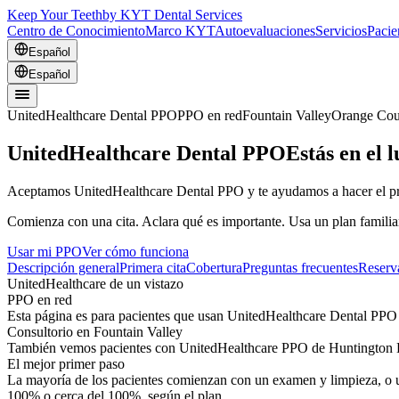
Keep Your Teeth
by KYT Dental Services
Centro de Conocimiento
Marco KYT
Autoevaluaciones
Servicios
Pacie
Español
Español
UnitedHealthcare Dental PPO
PPO en red
Fountain Valley
Orange Cou
UnitedHealthcare Dental PPO
Estás en el 
Aceptamos UnitedHealthcare Dental PPO y te ayudamos a hacer el prim
Comienza con una cita. Aclara qué es importante. Usa un plan famili
Usar mi PPO
Ver cómo funciona
Descripción general
Primera cita
Cobertura
Preguntas frecuentes
Reserv
UnitedHealthcare de un vistazo
PPO en red
Esta página es para pacientes que usan UnitedHealthcare Dental PPO 
Consultorio en Fountain Valley
También vemos pacientes con UnitedHealthcare PPO de Huntington B
El mejor primer paso
La mayoría de los pacientes comienzan con un examen y limpieza, o 
100% o cerca del 100%, según el plan.