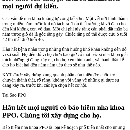
mọi người dự kiến.
Các vấn đề nha khoa không tự công bố sớm. Một vết nứt hình thành
trong nhiều năm trước khi nó tách ra. Tổn thất xương là vô đau cho
đến khi không còn vô đau. Một chi phí tủy răng cần phải đặt mão ba
năm trước giờ đã là gốc răng gãy. Chiếc răng có thể được cứu ở tuổi
42 thì mất đi ở tuổi 46.
Hầu hết bệnh nhân trong những tình huống khó khăn không đến đó
vì sơ suất. Họ đến đó vì họ chưa bao giờ có một bác sĩ nha khoa giải
thích những gì đang xảy ra, cho họ xem hình ảnh, và thành thật kể
cho họ biết hai đến năm năm tiếp theo sẽ như thế nào.
KYT được xây dựng xung quanh phần còn thiếu đó: cuộc trò
chuyện thành thật, rõ ràng, không vội vàng về những gì thực sự
đang xảy ra, trước khi các lựa chọn hết cơ hội.
Tại Sao PPO
Hầu hết mọi người có bảo hiểm nha khoa
PPO. Chúng tôi xây dựng cho họ.
Bảo hiểm nha khoa PPO là loại kế hoạch phổ biến nhất cho những