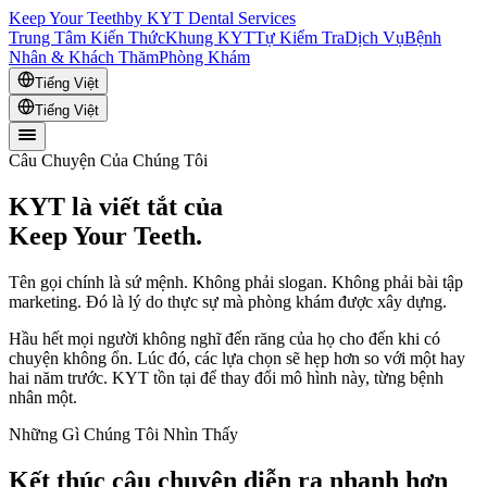
Keep Your Teeth
by KYT Dental Services
Trung Tâm Kiến Thức
Khung KYT
Tự Kiểm Tra
Dịch Vụ
Bệnh
Nhân & Khách Thăm
Phòng Khám
Tiếng Việt
Tiếng Việt
Câu Chuyện Của Chúng Tôi
KYT là viết tắt của
Keep Your Teeth.
Tên gọi chính là sứ mệnh. Không phải slogan. Không phải bài tập
marketing. Đó là lý do thực sự mà phòng khám được xây dựng.
Hầu hết mọi người không nghĩ đến răng của họ cho đến khi có
chuyện không ổn. Lúc đó, các lựa chọn sẽ hẹp hơn so với một hay
hai năm trước. KYT tồn tại để thay đổi mô hình này, từng bệnh
nhân một.
Những Gì Chúng Tôi Nhìn Thấy
Kết thúc câu chuyện diễn ra nhanh hơn