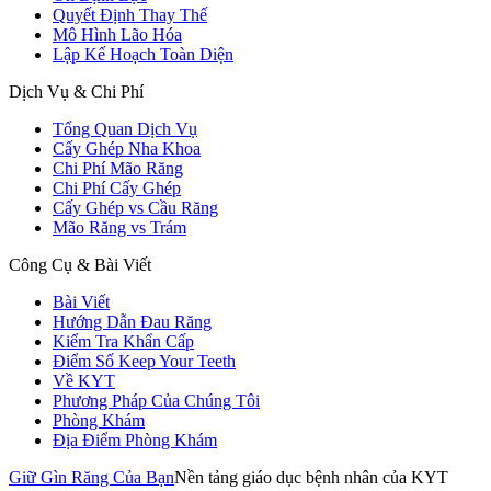
Quyết Định Thay Thế
Mô Hình Lão Hóa
Lập Kế Hoạch Toàn Diện
Dịch Vụ & Chi Phí
Tổng Quan Dịch Vụ
Cấy Ghép Nha Khoa
Chi Phí Mão Răng
Chi Phí Cấy Ghép
Cấy Ghép vs Cầu Răng
Mão Răng vs Trám
Công Cụ & Bài Viết
Bài Viết
Hướng Dẫn Đau Răng
Kiểm Tra Khẩn Cấp
Điểm Số Keep Your Teeth
Về KYT
Phương Pháp Của Chúng Tôi
Phòng Khám
Địa Điểm Phòng Khám
Giữ Gìn Răng Của Bạn
Nền tảng giáo dục bệnh nhân của KYT