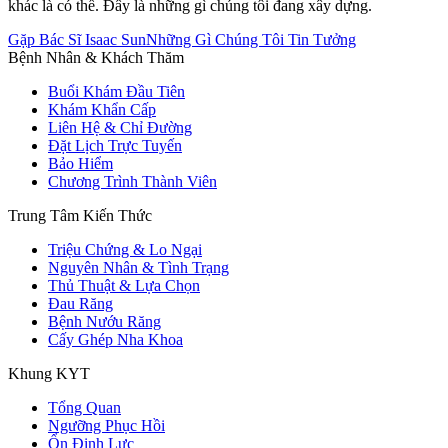
khác là có thể. Đây là những gì chúng tôi đang xây dựng.
Gặp Bác Sĩ Isaac Sun
Những Gì Chúng Tôi Tin Tưởng
Bệnh Nhân & Khách Thăm
Buổi Khám Đầu Tiên
Khám Khẩn Cấp
Liên Hệ & Chỉ Đường
Đặt Lịch Trực Tuyến
Bảo Hiểm
Chương Trình Thành Viên
Trung Tâm Kiến Thức
Triệu Chứng & Lo Ngại
Nguyên Nhân & Tình Trạng
Thủ Thuật & Lựa Chọn
Đau Răng
Bệnh Nướu Răng
Cấy Ghép Nha Khoa
Khung KYT
Tổng Quan
Ngưỡng Phục Hồi
Ổn Định Lực