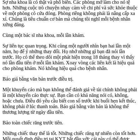
Sợ nha khoa là có thật và phổ biến. Các phòng mở làm cho nó tệ
hơn. Những cuộc trò chuyện nhạy cảm về chi phí và sức khỏe thuộc
về một phòng có cửa đóng. Phòng riêng không phải là nâng cấp xa
xỉ. Chúng là tiêu chuẩn cơ bản mà chúng tôi nghĩ mỗi bệnh nhân
xứng đáng.
Cùng một bác sĩ nha khoa, mỗi lần khám.
Sự liên tục quan trọng. Khi cùng một người nhìn bạn hai lần một
năm, họ để ý những thay đổi. Họ nhớ những gì bạn đã nói lần
trước. Họ có thể theo dõi một phát hiện trong 18 tháng thay vì thấy
nó lần đầu tiên ở mỗi lần khám. Xoay vòng các liên kết là hiệu quả
cho phòng khám. Nó không hiệu quả cho bệnh nhân.
Báo giá bằng văn bản trước điều trị.
Một khuyến cáo mà bạn không thể đánh giá về tài chính không phải
là một khuyến cáo thực sự. Bạn cần có khả năng nói có, không,
hoặc chưa. Điều đó yêu cầu biết con số trước khi buổi hẹn kết thúc,
không phải ở lúc thanh toán. Báo giá bằng văn bản là không thể
thương lượng từ ngày đầu tiên.
Bảo toàn chiếc răng trước tiên.
Những chiếc thay thế là tốt. Những chiếc răng tự nhiên còn tốt hơn.
Mỗi quyết định điều trị tại KYT bắt đầu với: cái này có thể được