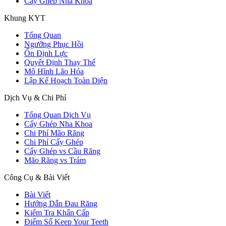
Cấy Ghép Nha Khoa
Khung KYT
Tổng Quan
Ngưỡng Phục Hồi
Ổn Định Lực
Quyết Định Thay Thế
Mô Hình Lão Hóa
Lập Kế Hoạch Toàn Diện
Dịch Vụ & Chi Phí
Tổng Quan Dịch Vụ
Cấy Ghép Nha Khoa
Chi Phí Mão Răng
Chi Phí Cấy Ghép
Cấy Ghép vs Cầu Răng
Mão Răng vs Trám
Công Cụ & Bài Viết
Bài Viết
Hướng Dẫn Đau Răng
Kiểm Tra Khẩn Cấp
Điểm Số Keep Your Teeth