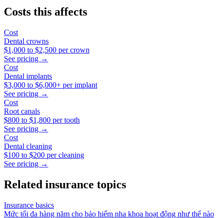
Costs this affects
Cost
Dental crowns
$1,000
to
$2,500
per crown
See pricing →
Cost
Dental implants
$3,000
to
$6,000+
per implant
See pricing →
Cost
Root canals
$800
to
$1,800
per tooth
See pricing →
Cost
Dental cleaning
$100
to
$200
per cleaning
See pricing →
Related insurance topics
Insurance basics
Mức tối đa hàng năm cho bảo hiểm nha khoa hoạt động như thế nào