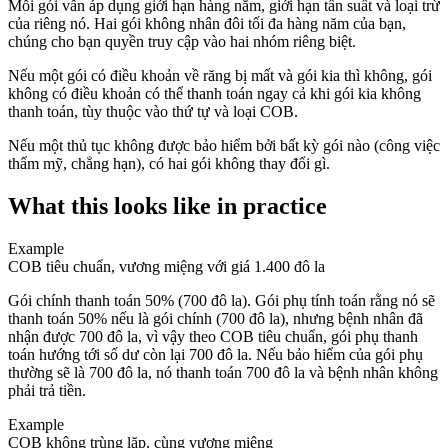
Mỗi gói vẫn áp dụng giới hạn hàng năm, giới hạn tần suất và loại trừ
của riêng nó. Hai gói không nhân đôi tối đa hàng năm của bạn,
chúng cho bạn quyền truy cập vào hai nhóm riêng biệt.
Nếu một gói có điều khoản về răng bị mất và gói kia thì không, gói
không có điều khoản có thể thanh toán ngay cả khi gói kia không
thanh toán, tùy thuộc vào thứ tự và loại COB.
Nếu một thủ tục không được bảo hiểm bởi bất kỳ gói nào (công việc
thẩm mỹ, chẳng hạn), có hai gói không thay đổi gì.
What this looks like in practice
Example
COB tiêu chuẩn, vương miệng với giá 1.400 đô la
Gói chính thanh toán 50% (700 đô la). Gói phụ tính toán rằng nó sẽ
thanh toán 50% nếu là gói chính (700 đô la), nhưng bệnh nhân đã
nhận được 700 đô la, vì vậy theo COB tiêu chuẩn, gói phụ thanh
toán hướng tới số dư còn lại 700 đô la. Nếu bảo hiểm của gói phụ
thường sẽ là 700 đô la, nó thanh toán 700 đô la và bệnh nhân không
phải trả tiền.
Example
COB không trùng lặp, cùng vương miệng