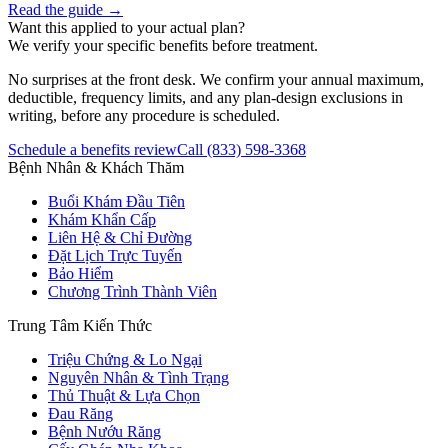
Read the guide →
Want this applied to your actual plan?
We verify your specific benefits before treatment.
No surprises at the front desk. We confirm your annual maximum,
deductible, frequency limits, and any plan-design exclusions in
writing, before any procedure is scheduled.
Schedule a benefits review
Call
(833) 598-3368
Bệnh Nhân & Khách Thăm
Buổi Khám Đầu Tiên
Khám Khẩn Cấp
Liên Hệ & Chỉ Đường
Đặt Lịch Trực Tuyến
Bảo Hiểm
Chương Trình Thành Viên
Trung Tâm Kiến Thức
Triệu Chứng & Lo Ngại
Nguyên Nhân & Tình Trạng
Thủ Thuật & Lựa Chọn
Đau Răng
Bệnh Nướu Răng