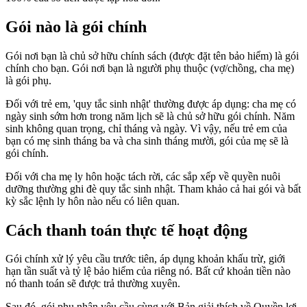
Gói nào là gói chính
Gói nơi bạn là chủ sở hữu chính sách (được đặt tên bảo hiểm) là gói
chính cho bạn. Gói nơi bạn là người phụ thuộc (vợ/chồng, cha mẹ)
là gói phụ.
Đối với trẻ em, 'quy tắc sinh nhật' thường được áp dụng: cha mẹ có
ngày sinh sớm hơn trong năm lịch sẽ là chủ sở hữu gói chính. Năm
sinh không quan trọng, chỉ tháng và ngày. Vì vậy, nếu trẻ em của
bạn có mẹ sinh tháng ba và cha sinh tháng mười, gói của mẹ sẽ là
gói chính.
Đối với cha mẹ ly hôn hoặc tách rời, các sắp xếp về quyền nuôi
dưỡng thường ghi đè quy tắc sinh nhật. Tham khảo cả hai gói và bất
kỳ sắc lệnh ly hôn nào nếu có liên quan.
Cách thanh toán thực tế hoạt động
Gói chính xử lý yêu cầu trước tiên, áp dụng khoản khấu trừ, giới
hạn tần suất và tỷ lệ bảo hiểm của riêng nó. Bất cứ khoản tiền nào
nó thanh toán sẽ được trả thường xuyên.
Sau đó, gói phụ nhận yêu cầu cùng với Bản giải thích về Quyền lợi