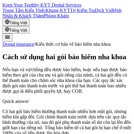
Keep Your Teeth
by KYT Dental Services
Trung Tâm Kiến Thức
Khung KYT
Tự Kiểm Tra
Dịch Vụ
Bệnh
Nhân & Khách Thăm
Phòng Khám
Tiếng Việt
Tiếng Việt
Dental insurance
/
Kiến thức cơ bản về bảo hiểm nha khoa
Cách sử dụng hai gói bảo hiểm nha khoa
Nếu bạn và vợ/chồng đều được bảo hiểm, hoặc nếu bạn được bảo
hiểm theo gói của cha mẹ và gói riêng của mình, cả hai gói đều có
thể thanh toán cho chăm sóc nha khoa của bạn. Các quy tắc xác
định gói nào thanh toán trước và gói thứ hai thanh toán bao nhiêu
được gọi là điều phối quyền lợi, hay COB.
Quick answer
Có hai gói bảo hiểm thường thanh toán nhiều hơn một gói, nhưng
hiếm khi gấp đôi. Gói chính thanh toán trước dựa trên các quy tắc
bình thường của nó, sau đó gói phụ thanh toán số dư còn lại lên đến
giới hạn của riêng nó. Tổng bảo hiểm từ cả hai gói bị hạn chế ở mức
100% của số tiền được lập hóa đơn.