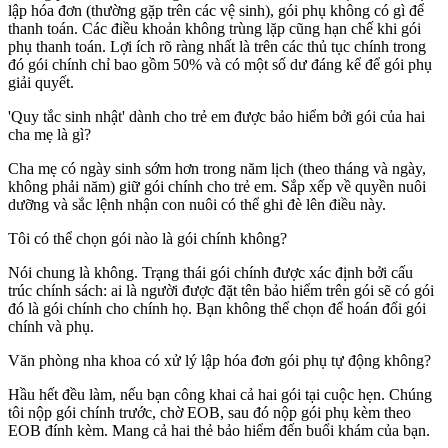
lập hóa đơn (thường gặp trên các vệ sinh), gói phụ không có gì để
thanh toán. Các điều khoản không trùng lặp cũng hạn chế khi gói
phụ thanh toán. Lợi ích rõ ràng nhất là trên các thủ tục chính trong
đó gói chính chỉ bao gồm 50% và có một số dư đáng kể để gói phụ
giải quyết.
'Quy tắc sinh nhật' dành cho trẻ em được bảo hiểm bởi gói của hai
cha mẹ là gì?
Cha mẹ có ngày sinh sớm hơn trong năm lịch (theo tháng và ngày,
không phải năm) giữ gói chính cho trẻ em. Sắp xếp về quyền nuôi
dưỡng và sắc lệnh nhận con nuôi có thể ghi đè lên điều này.
Tôi có thể chọn gói nào là gói chính không?
Nói chung là không. Trạng thái gói chính được xác định bởi cấu
trúc chính sách: ai là người được đặt tên bảo hiểm trên gói sẽ có gói
đó là gói chính cho chính họ. Bạn không thể chọn để hoán đổi gói
chính và phụ.
Văn phòng nha khoa có xử lý lập hóa đơn gói phụ tự động không?
Hầu hết đều làm, nếu bạn công khai cả hai gói tại cuộc hẹn. Chúng
tôi nộp gói chính trước, chờ EOB, sau đó nộp gói phụ kèm theo
EOB đính kèm. Mang cả hai thẻ bảo hiểm đến buổi khám của bạn.