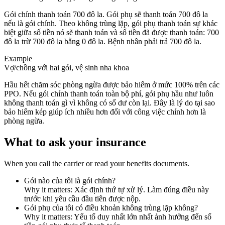
Gói chính thanh toán 700 đô la. Gói phụ sẽ thanh toán 700 đô la
nếu là gói chính. Theo không trùng lặp, gói phụ thanh toán sự khác
biệt giữa số tiền nó sẽ thanh toán và số tiền đã được thanh toán: 700
đô la trừ 700 đô la bằng 0 đô la. Bệnh nhân phải trả 700 đô la.
Example
Vợ/chồng với hai gói, vệ sinh nha khoa
Hầu hết chăm sóc phòng ngừa được bảo hiểm ở mức 100% trên các
PPO. Nếu gói chính thanh toán toàn bộ phí, gói phụ hầu như luôn
không thanh toán gì vì không có số dư còn lại. Đây là lý do tại sao
bảo hiểm kép giúp ích nhiều hơn đối với công việc chính hơn là
phòng ngừa.
What to ask your insurance
When you call the carrier or read your benefits documents.
Gói nào của tôi là gói chính?
Why it matters:
Xác định thứ tự xử lý. Làm đúng điều này
trước khi yêu cầu đầu tiên được nộp.
Gói phụ của tôi có điều khoản không trùng lặp không?
Why it matters:
Yếu tố duy nhất lớn nhất ảnh hưởng đến số