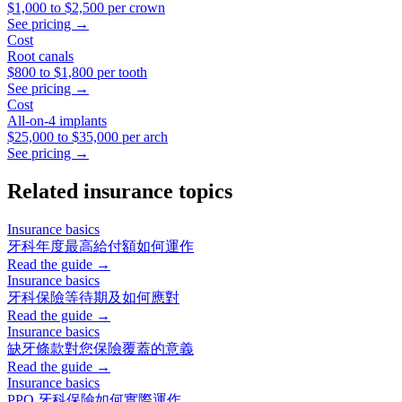
$1,000
to
$2,500
per crown
See pricing →
Cost
Root canals
$800
to
$1,800
per tooth
See pricing →
Cost
All-on-4 implants
$25,000
to
$35,000
per arch
See pricing →
Related insurance topics
Insurance basics
牙科年度最高給付額如何運作
Read the guide →
Insurance basics
牙科保險等待期及如何應對
Read the guide →
Insurance basics
缺牙條款對您保險覆蓋的意義
Read the guide →
Insurance basics
PPO 牙科保險如何實際運作