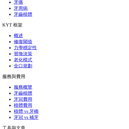
牙痛
牙周病
牙齒植體
KYT 框架
概述
修復閾值
力學穩定性
替換決策
老化模式
全口規劃
服務與費用
服務概覽
牙齒植體
牙冠費用
植體費用
植體 vs 牙橋
牙冠 vs 補牙
工具與文章