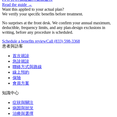
Read the guide →
Want this applied to your actual plan?
We verify your specific benefits before treatment.
No surprises at the front desk. We confirm your annual maximum,
deductible, frequency limits, and any plan-design exclusions in
writing, before any procedure is scheduled.
Schedule a benefits review
Call
(833) 598-3368
患者與訪客
首次就診
急診就診
聯絡方式與路線
線上預約
保險
會員方案
知識中心
症狀與關注
病因與狀況
治療與選擇