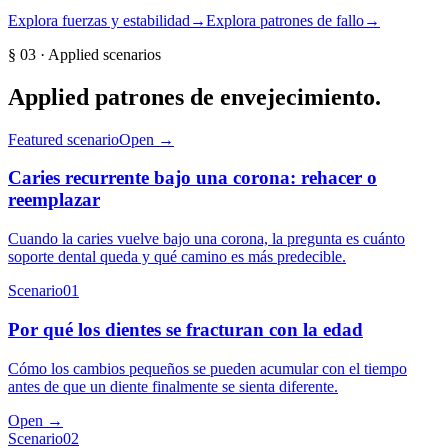
Explora fuerzas y estabilidad
→
Explora patrones de fallo
→
§
03
· Applied scenarios
Applied
patrones de envejecimiento
.
Featured scenario
Open →
Caries recurrente bajo una corona: rehacer o
reemplazar
Cuando la caries vuelve bajo una corona, la pregunta es cuánto
soporte dental queda y qué camino es más predecible.
Scenario
01
Por qué los dientes se fracturan con la edad
Cómo los cambios pequeños se pueden acumular con el tiempo
antes de que un diente finalmente se sienta diferente.
Open →
Scenario
02