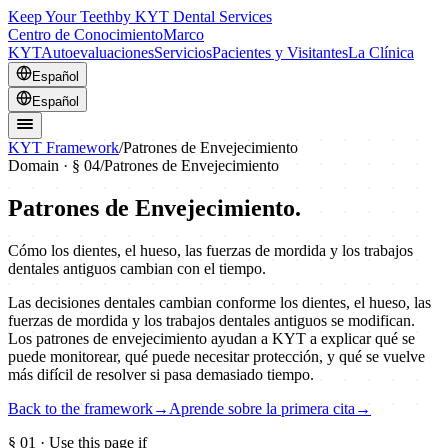
Keep Your Teeth
by KYT Dental Services
Centro de Conocimiento
Marco
KYT
Autoevaluaciones
Servicios
Pacientes y Visitantes
La Clínica
Español
Español
KYT Framework
/
Patrones de Envejecimiento
Domain · §
04
/
Patrones de Envejecimiento
Patrones de Envejecimiento
.
Cómo los dientes, el hueso, las fuerzas de mordida y los trabajos
dentales antiguos cambian con el tiempo.
Las decisiones dentales cambian conforme los dientes, el hueso, las
fuerzas de mordida y los trabajos dentales antiguos se modifican.
Los patrones de envejecimiento ayudan a KYT a explicar qué se
puede monitorear, qué puede necesitar protección, y qué se vuelve
más difícil de resolver si pasa demasiado tiempo.
Back to the framework
→
Aprende sobre la primera cita
→
§
01
· Use this page if