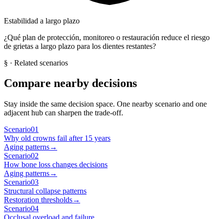
Estabilidad a largo plazo
¿Qué plan de protección, monitoreo o restauración reduce el riesgo
de grietas a largo plazo para los dientes restantes?
§
· Related scenarios
Compare nearby decisions
Stay inside the same decision space. One nearby scenario and one
adjacent hub can sharpen the trade-off.
Scenario
01
Why old crowns fail after 15 years
Aging patterns
→
Scenario
02
How bone loss changes decisions
Aging patterns
→
Scenario
03
Structural collapse patterns
Restoration thresholds
→
Scenario
04
Occlusal overload and failure