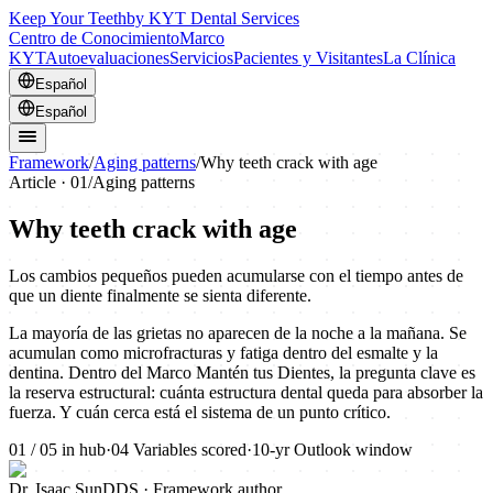
Keep Your Teeth
by KYT Dental Services
Centro de Conocimiento
Marco
KYT
Autoevaluaciones
Servicios
Pacientes y Visitantes
La Clínica
Español
Español
Framework
/
Aging patterns
/
Why teeth crack with age
Article ·
01
/
Aging patterns
Why teeth crack with age
Los cambios pequeños pueden acumularse con el tiempo antes de
que un diente finalmente se sienta diferente.
La mayoría de las grietas no aparecen de la noche a la mañana. Se
acumulan como microfracturas y fatiga dentro del esmalte y la
dentina. Dentro del Marco Mantén tus Dientes, la pregunta clave es
la reserva estructural: cuánta estructura dental queda para absorber la
fuerza. Y cuán cerca está el sistema de un punto crítico.
01
/
05
in hub
·
04
Variables scored
·
10-yr
Outlook window
Dr. Isaac Sun
DDS · Framework author