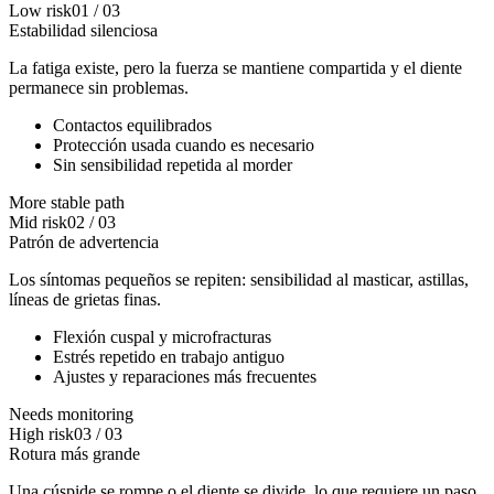
Low risk
01
/
03
Estabilidad silenciosa
La fatiga existe, pero la fuerza se mantiene compartida y el diente
permanece sin problemas.
Contactos equilibrados
Protección usada cuando es necesario
Sin sensibilidad repetida al morder
More stable path
Mid risk
02
/
03
Patrón de advertencia
Los síntomas pequeños se repiten: sensibilidad al masticar, astillas,
líneas de grietas finas.
Flexión cuspal y microfracturas
Estrés repetido en trabajo antiguo
Ajustes y reparaciones más frecuentes
Needs monitoring
High risk
03
/
03
Rotura más grande
Una cúspide se rompe o el diente se divide, lo que requiere un paso