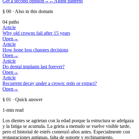
Get a second opinion
→
←
Aging patterns
§ 00
· Also in this domain
04
paths
Article
Why old crowns fail after 15 years
Open
→
Article
How bone loss changes decisions
Open
→
Article
Do dental implants last forever?
Open
→
Article
Recurrent decay under a crown: redo or extract?
Open
→
§ 01
· Quick answer
1-min read
Los dientes se agrietan con la edad porque la estructura se adelgaza
y la fatiga se acumula. La grieta a menudo se vuelve visible tarde,
pero el historial de estrés comenzó años antes. Especialmente con
restauraciones antiguas, falta de soporte y rechinamiento.