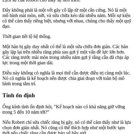
Đây không phải là một vết gãy cô lập từ một cắn cứng. Nó là một
mô hình mài mòn, nứt, và sửa chữa kéo dài nhiều năm. Mỗi sự kiện
có thể cảm thấy riêng biệt, nhưng với nhau, chúng cho thấy một quỹ
đạo.
Thời gian tiết lộ hệ thống.
Một hàn bị gãy duy nhất có thể là một sửa chữa đơn giản. Các hàn
gãy lặp lại trên nhiều răng phía sau gợi ý một vấn đề lực lớn hơn.
Các răng trước mài mòn trong nhiều năm gợi ý rằng cắn đã chịu áp
lực trong một thời gian dài.
Điều này không có nghĩa là mọi thứ cần được điều trị cùng một lúc.
Nó có nghĩa là kế hoạch nên được chia giai đoạn với toàn bộ mô
hình trong tâm trí.
Tính ổn định
Ống kính tính ổn định hỏi, "Kế hoạch nào có khả năng giữ vững
trong 5 đến 10 năm tới?"
Nếu Robert chỉ sửa chiếc răng bị gãy, nó có thể cảm thấy như là lựa
chọn đơn giản nhất. Nó cũng có thể thích hợp như một bước tạm
thời nếu chiếc răng cần được bảo vệ bây giờ.