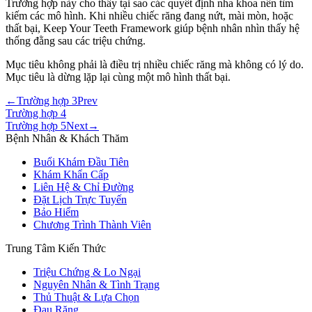
Trường hợp này cho thấy tại sao các quyết định nha khoa nên tìm
kiếm các mô hình. Khi nhiều chiếc răng đang nứt, mài mòn, hoặc
thất bại, Keep Your Teeth Framework giúp bệnh nhân nhìn thấy hệ
thống đằng sau các triệu chứng.
Mục tiêu không phải là điều trị nhiều chiếc răng mà không có lý do.
Mục tiêu là dừng lặp lại cùng một mô hình thất bại.
←
Trường hợp 3
Prev
Trường hợp 4
Trường hợp 5
Next
→
Bệnh Nhân & Khách Thăm
Buổi Khám Đầu Tiên
Khám Khẩn Cấp
Liên Hệ & Chỉ Đường
Đặt Lịch Trực Tuyến
Bảo Hiểm
Chương Trình Thành Viên
Trung Tâm Kiến Thức
Triệu Chứng & Lo Ngại
Nguyên Nhân & Tình Trạng
Thủ Thuật & Lựa Chọn
Đau Răng