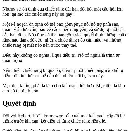
Nhưng sự ổn định của chiếc răng dài hạn đòi hỏi một câu hỏi lớn
hơn: tại sao các chiếc răng này lại gãy?
Một kế hoạch ổn định có thể bao gồm phục hồi hỗ trợ phía sau,
quản lý áp lực cắn, bảo vệ các chiếc răng yếu, và sử dụng một cái
cắn ban đêm. Nó cũng có thể bao gồm việc quyết định những chiếc
răng nào đáng để cứu, những chiếc răng nào cần mão, và những
chiếc răng bị mất nào nên được thay thế.
Điều này không có nghĩa là quá điều trị. Nó có nghĩa là trình tự
quan trọng.
Nếu nhiều chiếc răng bị quá tải, điều trị một chiếc răng mà không
hiểu mô hình lực có thể dẫn đến nhiều thất bại sau này.
Mục tiêu không phải là làm cho kế hoạch lớn hơn. Mục tiêu là làm
cho nó ổn định hơn.
Quyết định
Đối với Robert, KYT Framework đề xuất một kế hoạch cấp độ hệ
thống trước khi cam kết điều trị từng chiếc răng riêng lẻ.
Chiếc răng bị gãy vẫn cần được chú ý. Nhưng bước đầu tiên không