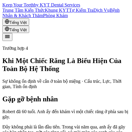
Keep Your Teeth
by KYT Dental Services
Trung Tâm Kiến Thức
Khung KYT
Tự Kiểm Tra
Dịch Vụ
Bệnh
Nhân & Khách Thăm
Phòng Khám
Tiếng Việt
Tiếng Việt
Trường hợp 4
Khi Một Chiếc Răng Là Biểu Hiện Của
Toàn Bộ Hệ Thống
Sự không ổn định về cắn ở toàn bộ miệng · Cấu trúc, Lực, Thời
gian, Tính ổn định
Gặp gỡ bệnh nhân
Robert đã 60 tuổi. Anh ấy đến khám vì một chiếc răng ở phía sau bị
gãy.
Đây không phải là lần đầu tiên. Trong vài năm qua, anh ấy đã gãy