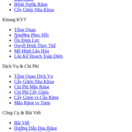
Bệnh Nướu Răng
Cấy Ghép Nha Khoa
Khung KYT
Tổng Quan
Ngưỡng Phục Hồi
Ổn Định Lực
Quyết Định Thay Thế
Mô Hình Lão Hóa
Lập Kế Hoạch Toàn Diện
Dịch Vụ & Chi Phí
Tổng Quan Dịch Vụ
Cấy Ghép Nha Khoa
Chi Phí Mão Răng
Chi Phí Cấy Ghép
Cấy Ghép vs Cầu Răng
Mão Răng vs Trám
Công Cụ & Bài Viết
Bài Viết
Hướng Dẫn Đau Răng