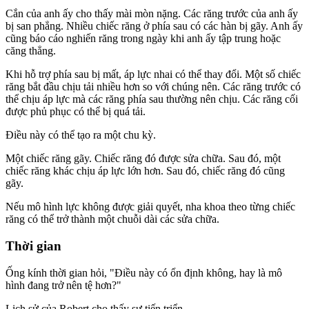
Cắn của anh ấy cho thấy mài mòn nặng. Các răng trước của anh ấy
bị san phẳng. Nhiều chiếc răng ở phía sau có các hàn bị gãy. Anh ấy
cũng báo cáo nghiến răng trong ngày khi anh ấy tập trung hoặc
căng thẳng.
Khi hỗ trợ phía sau bị mất, áp lực nhai có thể thay đổi. Một số chiếc
răng bắt đầu chịu tải nhiều hơn so với chúng nên. Các răng trước có
thể chịu áp lực mà các răng phía sau thường nên chịu. Các răng cối
được phủ phục có thể bị quá tải.
Điều này có thể tạo ra một chu kỳ.
Một chiếc răng gãy. Chiếc răng đó được sửa chữa. Sau đó, một
chiếc răng khác chịu áp lực lớn hơn. Sau đó, chiếc răng đó cũng
gãy.
Nếu mô hình lực không được giải quyết, nha khoa theo từng chiếc
răng có thể trở thành một chuỗi dài các sửa chữa.
Thời gian
Ống kính thời gian hỏi, "Điều này có ổn định không, hay là mô
hình đang trở nên tệ hơn?"
Lịch sử của Robert cho thấy sự tiến triển.