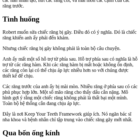
các hàn nhân tạo, nứt các răng cối, và mài mòn các cạnh của các
răng trước.
Tình huống
Robert muốn sửa chiếc răng bị gãy. Điều đó có ý nghĩa. Đó là chiếc
răng khiến anh ấy phải đến khám.
Nhưng chiếc răng bị gãy không phải là toàn bộ câu chuyện.
Anh ấy mất một số hỗ trợ từ phía sau. Hỗ trợ phía sau có nghĩa là hỗ
trợ từ các răng hàm. Khi các răng hàm bị mất hoặc không ổn định,
các răng còn lại có thể chịu áp lực nhiều hơn so với chúng được
thiết kế để chịu.
Các răng trước của anh ấy bị mài mòn. Nhiều răng ở phía sau có các
phủ phục hợp lớn. Một số mão răng cho thấy dấu cắn nặng. Mô
hình gợi ý rằng một chiếc răng không phải là thất bại một mình.
Toàn bộ hệ thống cắn đang chịu áp lực.
Đây là nơi Keep Your Teeth Framework giúp ích. Nó ngăn bác sĩ
nha khoa và bệnh nhân chỉ tập trung vào chiếc răng gãy mới nhất.
Qua bốn ống kính