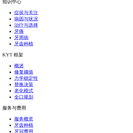
知识中心
症状与关注
病因与状况
治疗与选择
牙痛
牙周病
牙齿种植
KYT 框架
概述
修复阈值
力学稳定性
替换决策
老化模式
全口规划
服务与费用
服务概览
牙齿种植
牙冠费用