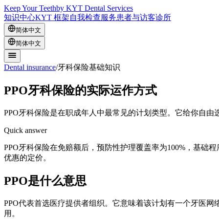
Keep Your Teeth
by KYT Dental Services
知识中心
KYT 框架
自我检查
服务
患者与访客
诊所
简体中文
简体中文
Dental insurance
/
牙科保险基础知识
PPO牙科保险的实际运作方式
PPO牙科保险是在职成年人中最常见的计划类型。它给你自
Quick answer
PPO牙科保险在免赔额后，预防性护理覆盖率为100%，基础
优惠的定价。
PPO是什么意思
PPO代表首选医疗提供者组织。它意味着该计划有一个牙医
用。