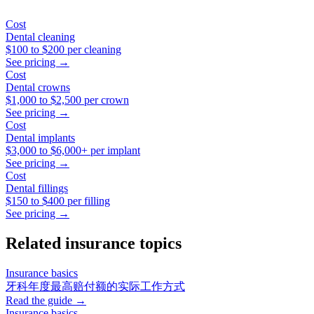
Cost
Dental cleaning
$100
to
$200
per cleaning
See pricing →
Cost
Dental crowns
$1,000
to
$2,500
per crown
See pricing →
Cost
Dental implants
$3,000
to
$6,000+
per implant
See pricing →
Cost
Dental fillings
$150
to
$400
per filling
See pricing →
Related insurance topics
Insurance basics
牙科年度最高赔付额的实际工作方式
Read the guide →
Insurance basics