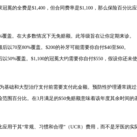
全费是$1,400，但合同费率是$1,100，那么保险百分比应用
0%覆盖。在大多数情况下无免赔额。此等级旨在让你定期来诊。
0至80%覆盖。$200的补牙可能需要你自付$40至$60。
0%覆盖。$1,100的冠冕大约需要你自付$550，假设你还未
划开始为基础和大型治疗支付前需要支付此金额。预防性护理通常跳
范围百分比。在3月满足的$50免赔额意味着该年度其余时间的
于其“常规、习惯和合理”（UCR）费用，而不是牙医的实际费用