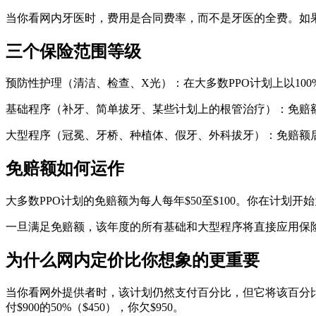
当你看网内牙医时，费用是合同费率，而不是牙医的全费。如果冠冕的
三个保险范围等级
预防性护理（清洁、检查、X光）：在大多数PPO计划上以10
基础程序（补牙、简单拔牙、某些计划上的根管治疗）：免赔额后以7
大型程序（冠冕、牙桥、种植体、假牙、外科拔牙）：免赔额后以5
免赔额如何运作
大多数PPO计划的免赔额为每人每年$50至$100。你在计
一旦满足免赔额，该年度的所有基础和大型程序将直接应用保险
为什么网内定价比你想象的更重要
当你看网外提供者时，该计划仍然支付百分比，但它将该百分比应用
付$900的50%（$450），你欠$950。