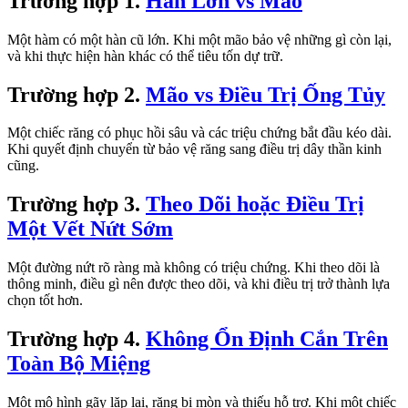
Trường hợp
1
.
Hàn Lớn vs Mão
Một hàm có một hàn cũ lớn. Khi một mão bảo vệ những gì còn lại,
và khi thực hiện hàn khác có thể tiêu tốn dự trữ.
Trường hợp
2
.
Mão vs Điều Trị Ống Tủy
Một chiếc răng có phục hồi sâu và các triệu chứng bắt đầu kéo dài.
Khi quyết định chuyển từ bảo vệ răng sang điều trị dây thần kinh
cũng.
Trường hợp
3
.
Theo Dõi hoặc Điều Trị
Một Vết Nứt Sớm
Một đường nứt rõ ràng mà không có triệu chứng. Khi theo dõi là
thông minh, điều gì nên được theo dõi, và khi điều trị trở thành lựa
chọn tốt hơn.
Trường hợp
4
.
Không Ổn Định Cắn Trên
Toàn Bộ Miệng
Một mô hình gãy lặp lại, răng bị mòn và thiếu hỗ trợ. Khi một chiếc