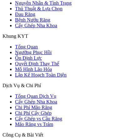
Nguyên Nhân & Tình Trạng
Thủ Thuật & Lựa Chọn
Đau Răng
Bệnh Nướu Răng
Cấy Ghép Nha Khoa
Khung KYT
Tổng Quan
Ngưỡng Phục Hồi
Ổn Định Lực
Quyết Định Thay Thế
Mô Hình Lão Hóa
Lập Kế Hoạch Toàn Diện
Dịch Vụ & Chi Phí
Tổng Quan Dịch Vụ
Cấy Ghép Nha Khoa
Chi Phí Mão Răng
Chi Phí Cấy Ghép
Cấy Ghép vs Cầu Răng
Mão Răng vs Trám
Công Cụ & Bài Viết