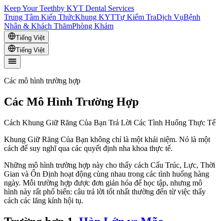
Keep Your Teeth
by KYT Dental Services
Trung Tâm Kiến Thức
Khung KYT
Tự Kiểm Tra
Dịch Vụ
Bệnh
Nhân & Khách Thăm
Phòng Khám
Tiếng Việt
Tiếng Việt
Các mô hình trường hợp
Các Mô Hình Trường Hợp
Cách Khung Giữ Răng Của Bạn Trả Lời Các Tình Huống Thực Tế
Khung Giữ Răng Của Bạn không chỉ là một khái niệm. Nó là một
cách để suy nghĩ qua các quyết định nha khoa thực tế.
Những mô hình trường hợp này cho thấy cách Cấu Trúc, Lực, Thời
Gian và Ổn Định hoạt động cùng nhau trong các tình huống hàng
ngày. Mỗi trường hợp được đơn giản hóa để học tập, nhưng mô
hình này rất phổ biến: câu trả lời tốt nhất thường đến từ việc thấy
cách các lăng kính hội tụ.