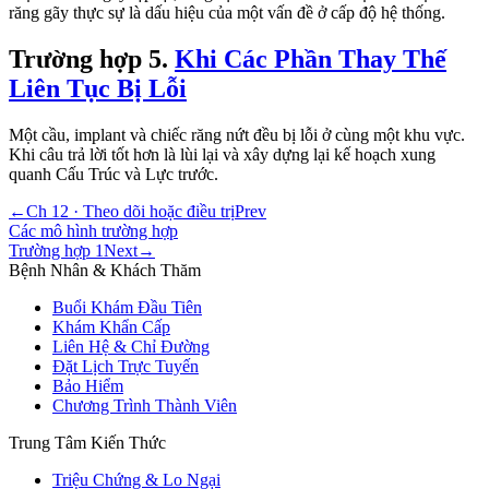
răng gãy thực sự là dấu hiệu của một vấn đề ở cấp độ hệ thống.
Trường hợp
5
.
Khi Các Phần Thay Thế
Liên Tục Bị Lỗi
Một cầu, implant và chiếc răng nứt đều bị lỗi ở cùng một khu vực.
Khi câu trả lời tốt hơn là lùi lại và xây dựng lại kế hoạch xung
quanh Cấu Trúc và Lực trước.
←
Ch 12 · Theo dõi hoặc điều trị
Prev
Các mô hình trường hợp
Trường hợp 1
Next
→
Bệnh Nhân & Khách Thăm
Buổi Khám Đầu Tiên
Khám Khẩn Cấp
Liên Hệ & Chỉ Đường
Đặt Lịch Trực Tuyến
Bảo Hiểm
Chương Trình Thành Viên
Trung Tâm Kiến Thức
Triệu Chứng & Lo Ngại